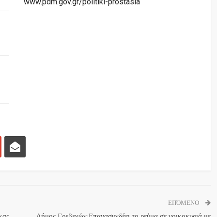
www.pdm.gov.gr/politiki-prostasia
ΕΠΌΜΕΝΟ
κας
Δήμος Γρεβενών:Επανασυνδέει το ρεύμα σε νοικοκυριά με