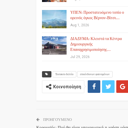
ΥΠΕΝ: Προστατευόμενο τοπίο ο
ορεινός όγκος Βέρνον-Βίτσι…
Aug 1, 2026
ΔΙΑΔΥΜΑ: Κλειστά τα Κέντρα
Δημιουργικής
Επαναχρησιμοποίησης…
Jul 29, 2026
Έκτακτο δελτίο
επικίνδυνων φαινομένων
Κοινοποίηση
ΠΡΟΗΓΟΎΜΕΝΟ
Κορονοϊός: Πού θα είναι υποχρεωτική η χρήση μάσ