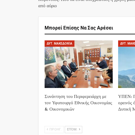
από αύριο
Μπορεί Επίσης Να Σας Αρέσει
ΔΥΤ. ΜΑΚΕΔΟΝΊΑ
ΔΥΤ. ΜΑΚ
Συνάντηση του Περιφερειάρχη με
ΥΠΕΝ: Π
τον Υφυπουργό Εθνικής Οικονομίας
ορεινός 
& Οικονομικών
Δυτική 
ΠΡΟΗΓ.
ΕΠΌΜ.