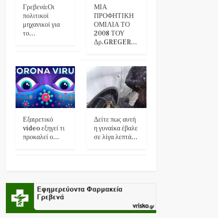
Γρεβενά:Οι
ΜΙΑ
πολιτικοί
ΠΡΟΦΗΤΙΚΗ
μηχανικοί για
ΟΜΙΛΙΑ ΤΟ
το…
2008 ΤΟΥ
Δρ.GREGER…
Εξαιρετικό
Δείτε πως αυτή
video εξηγεί τι
η γυναίκα έβαλε
προκαλεί ο…
σε λίγα λεπτά…