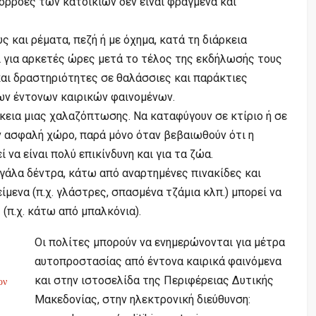
ρορροές των κατοικιών δεν είναι φραγμένα και
ς και ρέματα, πεζή ή με όχημα, κατά τη διάρκεια
 για αρκετές ώρες μετά το τέλος της εκδήλωσής τους
και δραστηριότητες σε θαλάσσιες και παράκτιες
ων έντονων καιρικών φαινομένων.
κεια μιας χαλαζόπτωσης. Να καταφύγουν σε κτίριο ή σε
ν ασφαλή χώρο, παρά μόνο όταν βεβαιωθούν ότι η
να είναι πολύ επικίνδυνη και για τα ζώα.
γάλα δέντρα, κάτω από αναρτημένες πινακίδες και
ίμενα (π.χ. γλάστρες, σπασμένα τζάμια κλπ.) μπορεί να
(π.χ. κάτω από μπαλκόνια).
Οι πολίτες μπορούν να ενημερώνονται για μέτρα
αυτοπροστασίας από έντονα καιρικά φαινόμενα
και στην ιστοσελίδα της Περιφέρειας Δυτικής
ον
Μακεδονίας, στην ηλεκτρονική διεύθυνση: