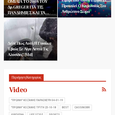
Εξαιρετικό Video Εξηγεί Τι
ΟΜΙΛΙΑ ΤΟ 2008 ΤΟΥ
Προκαλεί Ο Κορωνοϊός Στο
Δρ.GREGER ΓΙΑ ΤΙΣ
Ανθρώπινο Σώμα
ΠΑΝΔΗΜΙΕΣ ΚΑΙ ΤΑ…
Δείτε Πως Αυτή Η Γυναίκα
Έβαλε Σε Λίγα Λεπτά Τις
Αλυσίδες! [vid]
Περιήγηση Κατηγορίας
Video
"ΠΡΩΙΝΗ" ΚΟΖΆΝΗΣ ΠΑΡΑΣΚΕΥΉ 04-01-19
"ΠΡΩΙΝΗ" ΚΟΖΆΝΗΣ ΤΡΊΤΗ 23-10-18
BEST
CASSINOBR
IGREVENA
LIFE STYLE
SPORTS