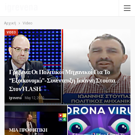
Αρχική
Video
VIDEO
Γρεβενά:Οι Πολιτικοί Μηχανικοί Για Το
“Εξοικονομώ”-Συνέντευξη Ιωάννη Στούπα
Στον FLASH
Igrevena
May 12, 2020
ΜΙΑ ΠΡΟΦΗΤΙΚΗ