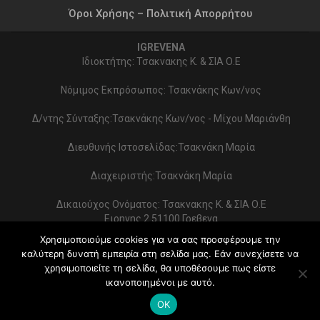
Όροι Χρήσης – Πολιτική Απορρήτου
IGREVENA
Ιδιοκτήτης: Τσακνακης Κ. & ΣΙΑ Ο.Ε
Νόμιμος Εκπρόσωπος: Τσακνάκης Κων/νος
Δ/ντης Σύνταξης:Τσακνάκης Κων/νος - Μίχου Μαριάνθη
Διευθυνής Ιστοσελίδας:Τσακνάκη Μαρία
Διαχειριστής:Τσακνάκη Μαρία
Δικαιούχος Ονόματος: Τσακνακης Κ. & ΣΙΑ Ο.Ε
Ειρηνης 2 51100 Γρεβενα
ΑΦΜ 999154321 - ΔΟΥ ΓΡΕΒΕΝΩΝ
Χρησιμοποιούμε cookies για να σας προσφέρουμε την
Στοιχεία επικοινωνίας:
καλύτερη δυνατή εμπειρία στη σελίδα μας. Εάν συνεχίσετε να
2462022086 - typoekdotikh@gmail.com
χρησιμοποιείτε τη σελίδα, θα υποθέσουμε πως είστε
Κατασκευή Ιστοσελίδας:
PrimeWebify
ικανοποιημένοι με αυτό.
© 2026 - iGrevena. All Rights Reserved.
OK