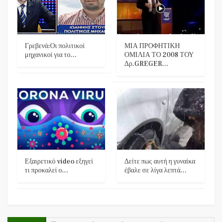
Γρεβενά:Οι πολιτικοί
ΜΙΑ ΠΡΟΦΗΤΙΚΗ
μηχανικοί για το…
ΟΜΙΛΙΑ ΤΟ 2008 ΤΟΥ
Δρ.GREGER…
Εξαιρετικό video εξηγεί
Δείτε πως αυτή η γυναίκα
τι προκαλεί ο…
έβαλε σε λίγα λεπτά…