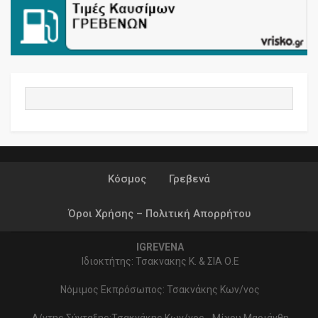
Κόσμος
Γρεβενά
Όροι Χρήσης – Πολιτική Απορρήτου
IGREVENA
Ιδιοκτήτης: Τσακνακης Κ. & ΣΙΑ Ο.Ε
Νόμιμος Εκπρόσωπος: Τσακνάκης Κων/νος