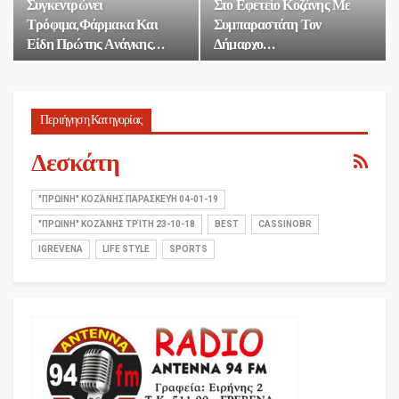
Συγκεντρώνει
Στο Εφετείο Κοζάνης Με
Τρόφιμα,φάρμακα Και
Συμπαραστάτη Τον
Είδη Πρώτης Ανάγκης…
Δήμαρχο…
Περιήγηση Κατηγορίας
Δεσκάτη
"ΠΡΩΙΝΗ" ΚΟΖΆΝΗΣ ΠΑΡΑΣΚΕΥΉ 04-01-19
"ΠΡΩΙΝΗ" ΚΟΖΆΝΗΣ ΤΡΊΤΗ 23-10-18
BEST
CASSINOBR
IGREVENA
LIFE STYLE
SPORTS