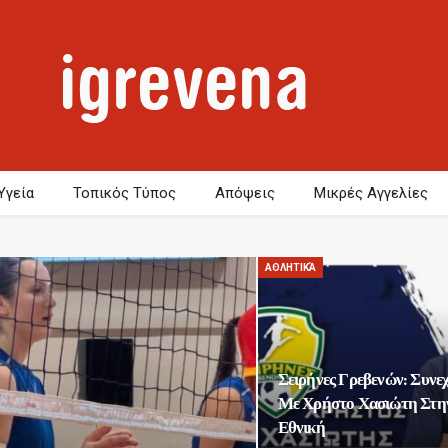
Υγεία
Τοπικός Τύπος
Απόψεις
Μικρές Αγγελίες
ΑΘΛΗΤΙΚΆ
Σειρήνες Γρεβενών: Συνεχ
Με Χρήστο Χασιώτη Στη
Εθνική