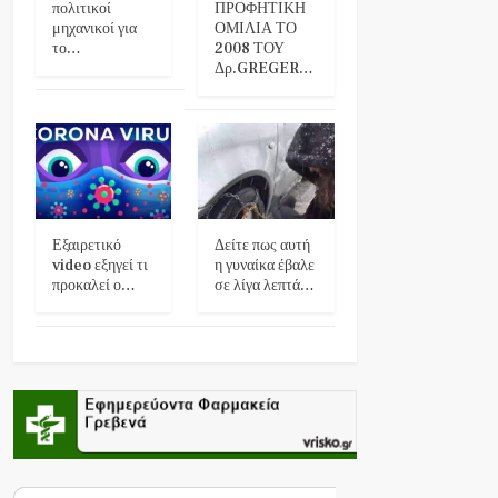
πολιτικοί
ΠΡΟΦΗΤΙΚΗ
μηχανικοί για
ΟΜΙΛΙΑ ΤΟ
το…
2008 ΤΟΥ
Δρ.GREGER…
Εξαιρετικό
Δείτε πως αυτή
video εξηγεί τι
η γυναίκα έβαλε
προκαλεί ο…
σε λίγα λεπτά…