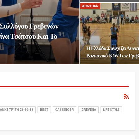
ΑΘΛΗΤΙΚΆ
 Συλλόγου Γρεβενών
ίνα Τσάτσου Και Το
Η Ελλάδα Συνεχίζει Δυνα
Βαλκανικό Κ16 Των Γρεβ
ΆΝΗΣ ΤΡΊΤΗ 23-10-18
BEST
CASSINOBR
IGREVENA
LIFE STYLE