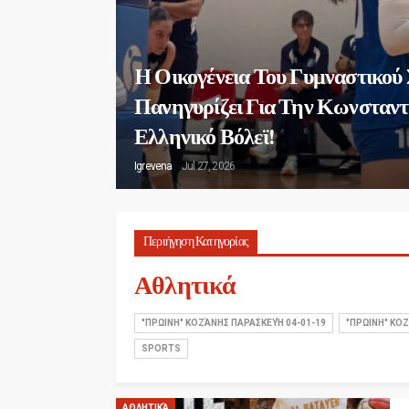
H Οικογένεια Του Γυμναστικού
Πανηγυρίζει Για Την Κωνσταντ
Ελληνικό Βόλεϊ!
Igrevena
Jul 27, 2026
Περιήγηση Κατηγορίας
Αθλητικά
"ΠΡΩΙΝΗ" ΚΟΖΆΝΗΣ ΠΑΡΑΣΚΕΥΉ 04-01-19
"ΠΡΩΙΝΗ" ΚΟΖ
SPORTS
ΑΘΛΗΤΙΚΆ