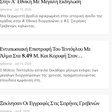
Στην Α’ Εθνική Με Μεγάλη Εκδήλωση
Igrevena
Jul 15, 2026
Μια ξεχωριστή βραδιά αφιερωμένη στην ιστορική άνοδο της
ομάδας στην Α’ Εθνική διοργανώνει ο Α.Σ. Σειρήνες
Γρεβενών, καλώντας…
Εντυπωσιακή Επιστροφή Του Τεντόγλου Με
Άλμα Στα 8,49 Μ. Και Κορυφή Στον…
Igrevena
Jul 13, 2026
Ο Μίλτος Τεντόγλου έστειλε ξεκάθαρο μήνυμα ενόψει των
μεγάλων διοργανώσεων της χρονιάς, πραγματοποιώντας
σπουδαία εμφάνιση στη…
Ξεκίνησαν Οι Εγγραφές Στις Σειρήνες Γρεβενών
Igrevena
Jul 8, 2026