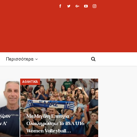
Περισσότερα
ΑΘΛΗΤΙΚΆ
ίζουν
Με Μεγάλη Επιτυχία
ν Α’
Ολοκληρώθηκε Το BVA U16
Women Volleyball…