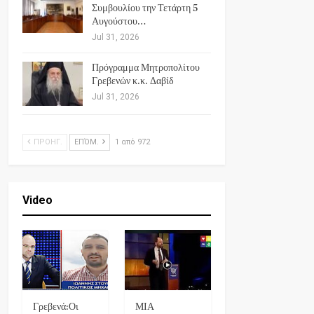
Συμβουλίου την Τετάρτη 5
Αυγούστου…
Jul 31, 2026
Πρόγραμμα Μητροπολίτου
Γρεβενών κ.κ. Δαβίδ
Jul 31, 2026
ΠΡΟΗΓ.
ΕΠΌΜ.
1 από 972
Video
Γρεβενά:Οι
ΜΙΑ