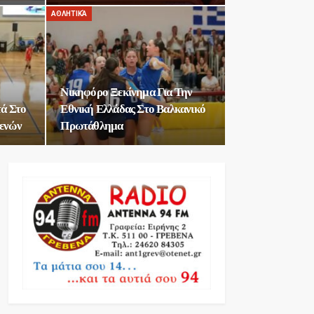
ΑΘΛΗΤΙΚΆ
Νικηφόρο Ξεκίνημα Για Την
τά Στο
Εθνική Ελλάδας Στο Βαλκανικό
ενών
Πρωτάθλημα