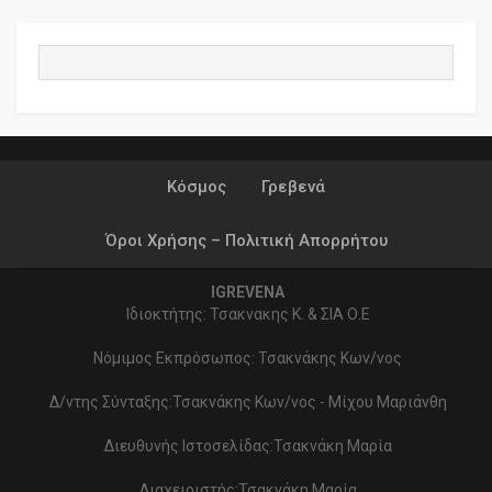
Κόσμος
Γρεβενά
Όροι Χρήσης – Πολιτική Απορρήτου
IGREVENA
Ιδιοκτήτης: Τσακνακης Κ. & ΣΙΑ Ο.Ε
Νόμιμος Εκπρόσωπος: Τσακνάκης Κων/νος
Δ/ντης Σύνταξης:Τσακνάκης Κων/νος - Μίχου Μαριάνθη
Διευθυνής Ιστοσελίδας:Τσακνάκη Μαρία
Διαχειριστής:Τσακνάκη Μαρία