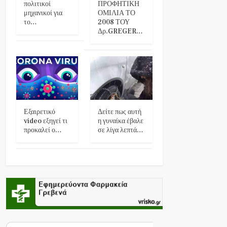
πολιτικοί
ΠΡΟΦΗΤΙΚΗ
μηχανικοί για
ΟΜΙΛΙΑ ΤΟ
το…
2008 ΤΟΥ
Δρ.GREGER…
Εξαιρετικό
Δείτε πως αυτή
video εξηγεί τι
η γυναίκα έβαλε
προκαλεί ο…
σε λίγα λεπτά…