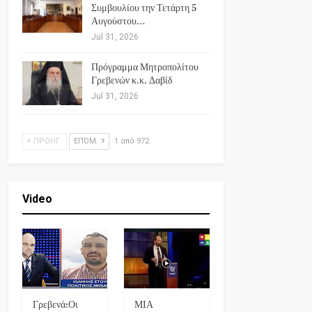
Συμβουλίου την Τετάρτη 5
Αυγούστου…
Jul 31, 2026
Πρόγραμμα Μητροπολίτου
Γρεβενών κ.κ. Δαβίδ
Jul 31, 2026
ΠΡΟΗΓ.
ΕΠΌΜ.
1 από 972
Video
Γρεβενά:Οι
ΜΙΑ