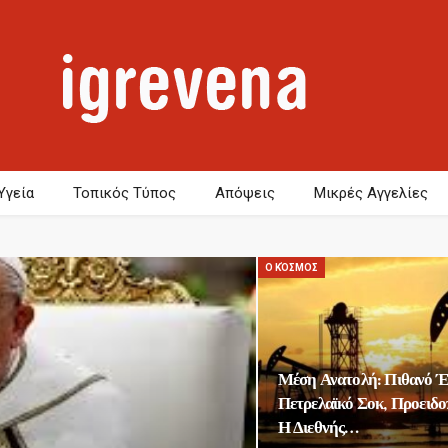
Υγεία
Τοπικός Τύπος
Απόψεις
Μικρές Αγγελίες
Ο ΚΌΣΜΟΣ
Μέση Ανατολή: Πιθανό 
Πετρελαϊκό Σοκ, Προειδο
Η Διεθνής…