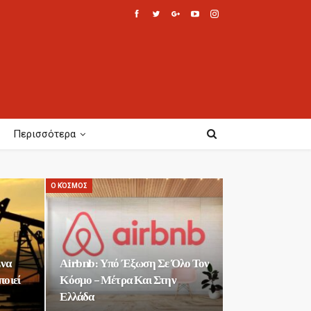
Περισσότερα
Ο ΚΌΣΜΟΣ
Ένα
Αirbnb: Υπό Έξωση Σε Όλο Τον
ποιεί
Κόσμο – Μέτρα Και Στην
Ελλάδα