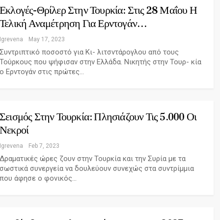
Εκλογές-Θρίλερ Στην Τουρκία: Στις 28 Μαΐου Η
Τελική Αναμέτρηση Για Ερντογάν…
Igrevena
May 17, 2023
Συντριπτικό ποσοστό για Κι- λιτσντάρογλου από τους
Τούρκους που ψήφισαν στην Ελλάδα. Νικητής στην Τουρ- κία
ο Ερντογάν στις πρώτες…
Σεισμός Στην Τουρκία: Πλησιάζουν Τις 5.000 Οι
Νεκροί
Igrevena
Feb 7, 2023
Δραματικές ώρες ζουν στην Τουρκία και την Συρία με τα
σωστικά συνεργεία να δουλεύουν συνεχώς στα συντρίμμια
που άφησε ο φονικός…