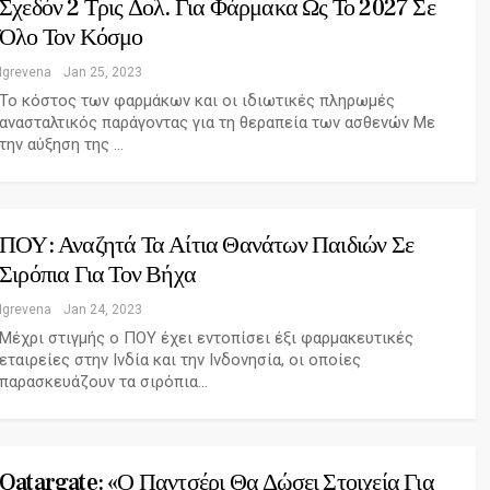
Σχεδόν 2 Τρις Δολ. Για Φάρμακα Ως Το 2027 Σε
Όλο Τον Κόσμο
Igrevena
Jan 25, 2023
Το κόστος των φαρμάκων και οι ιδιωτικές πληρωμές
ανασταλτικός παράγοντας για τη θεραπεία των ασθενών Με
την αύξηση της …
ΠΟΥ: Αναζητά Τα Αίτια Θανάτων Παιδιών Σε
Σιρόπια Για Τον Βήχα
Igrevena
Jan 24, 2023
Μέχρι στιγμής ο ΠΟΥ έχει εντοπίσει έξι φαρμακευτικές
εταιρείες στην Ινδία και την Ινδονησία, οι οποίες
παρασκευάζουν τα σιρόπια…
Qatargate: «Ο Παντσέρι Θα Δώσει Στοιχεία Για