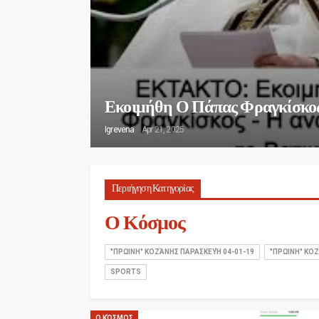
Εκοιμήθη Ο Πάπας Φραγκίσκος
Igrevena
Apr 21, 2025
Περιήγηση Κατηγορίας
Ο Κόσμος
"ΠΡΩΙΝΗ" ΚΟΖΆΝΗΣ ΠΑΡΑΣΚΕΥΉ 04-01-19
"ΠΡΩΙΝΗ" ΚΟΖ
SPORTS
Ο ΚΌΣΜΟΣ