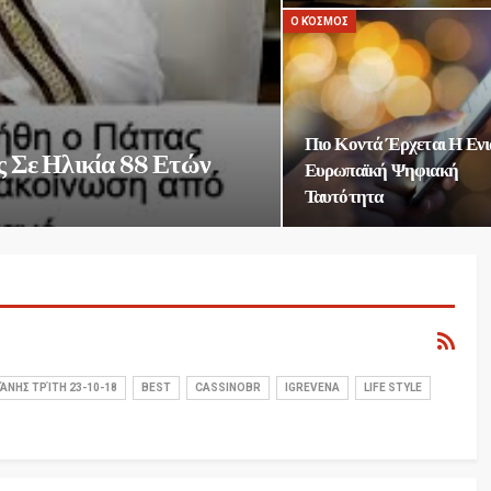
Ο ΚΌΣΜΟΣ
Πιο Κοντά Έρχεται Η Ενι
 Σε Ηλικία 88 Ετών
Ευρωπαϊκή Ψηφιακή
Ταυτότητα
ΆΝΗΣ ΤΡΊΤΗ 23-10-18
BEST
CASSINOBR
IGREVENA
LIFE STYLE