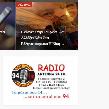
Ο ΚΌΣΜΟΣ
αία
Εκλογές Στην Τουρκία: Θα
Αλλάξει Κάτι Στα
Ελληνοτουρκικά Η Νίκη…