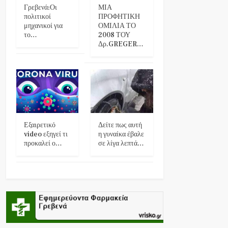
Γρεβενά:Οι
ΜΙΑ
πολιτικοί
ΠΡΟΦΗΤΙΚΗ
μηχανικοί για
ΟΜΙΛΙΑ ΤΟ
το…
2008 ΤΟΥ
Δρ.GREGER…
Εξαιρετικό
Δείτε πως αυτή
video εξηγεί τι
η γυναίκα έβαλε
προκαλεί ο…
σε λίγα λεπτά…