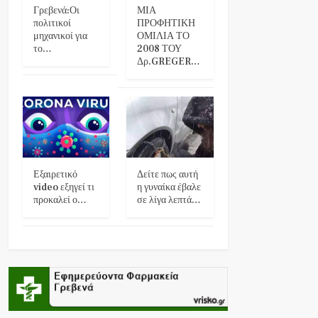
Γρεβενά:Οι
ΜΙΑ
πολιτικοί
ΠΡΟΦΗΤΙΚΗ
μηχανικοί για
ΟΜΙΛΙΑ ΤΟ
το…
2008 ΤΟΥ
Δρ.GREGER…
Εξαιρετικό
Δείτε πως αυτή
video εξηγεί τι
η γυναίκα έβαλε
προκαλεί ο…
σε λίγα λεπτά…