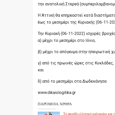
την ανατολική Στερεά (συμπεριλαμβανομέ
Η Αττική θα επηρεαστεί κατά διαστήματ
έως το μεσημέρι της Κυριακής (06-11-202
Την Κυριακή (06-11-2022) ισχυρές βροχέ
α) μέχρι το μεσημέρι στο Ιόνιο,
β) μέχρι το απόγευμα στην ηπειρωτική χ
γ) από τις πρωινές ώρες στις Κυκλάδες,
και
δ) από το μεσημέρι στα Δωδεκάνησα
www.dikaiologitika.gr
ΠΑΡΌΜΟΙΑ ΆΡΘΡΑ
Το ακριβό ελληνικό καλοκαίρι και 