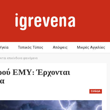
Υγεία
Τοπικός Τύπος
Απόψεις
Μικρές Αγγελίες
νται επικίνδυνα φαινόμενα
ιρού ΕΜΥ: Έρχονται
να
ΕΛΛΆΔΑ