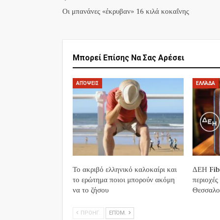
Οι μπανάνες «έκρυβαν» 16 κιλά κοκαΐνης
Μπορεί Επίσης Να Σας Αρέσει
ΑΠΌΨΕΙΣ
ΕΛΛΆΔΑ
Το ακριβό ελληνικό καλοκαίρι και
ΔΕΗ Fibe
το ερώτημα ποιοι μπορούν ακόμη
περιοχές
να το ζήσου
Θεσσαλο
ΠΡΟΗΓ.
ΕΠΌΜ.