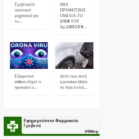
Γρεβενά:Οι
ΜΙΑ
πολιτικοί
ΠΡΟΦΗΤΙΚΗ
μηχανικοί για
ΟΜΙΛΙΑ ΤΟ
το…
2008 ΤΟΥ
Δρ.GREGER…
Εξαιρετικό
Δείτε πως αυτή
video εξηγεί τι
η γυναίκα έβαλε
προκαλεί ο…
σε λίγα λεπτά…