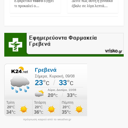
Εξαιρετικό video εξηγεί
Δείτε πως αυτή η γυναίκα
τι προκαλεί ο…
έβαλε σε λίγα λεπτά…
πρόγνωση καιρού από το weather.gr