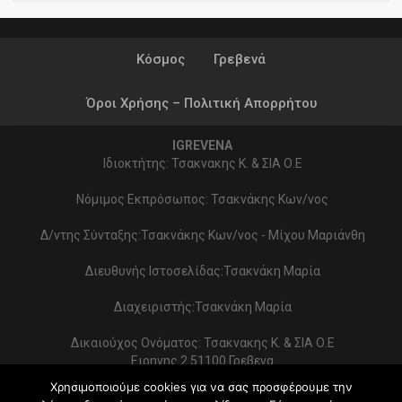
Κόσμος
Γρεβενά
Όροι Χρήσης – Πολιτική Απορρήτου
IGREVENA
Ιδιοκτήτης: Τσακνακης Κ. & ΣΙΑ Ο.Ε
Νόμιμος Εκπρόσωπος: Τσακνάκης Κων/νος
Δ/ντης Σύνταξης:Τσακνάκης Κων/νος - Μίχου Μαριάνθη
Διευθυνής Ιστοσελίδας:Τσακνάκη Μαρία
Διαχειριστής:Τσακνάκη Μαρία
Δικαιούχος Ονόματος: Τσακνακης Κ. & ΣΙΑ Ο.Ε
Ειρηνης 2 51100 Γρεβενα
ΑΦΜ 999154321 - ΔΟΥ ΓΡΕΒΕΝΩΝ
Χρησιμοποιούμε cookies για να σας προσφέρουμε την
Στοιχεία επικοινωνίας: