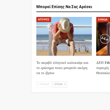
Μπορεί Επίσης Να Σας Αρέσει
ΑΠΌΨΕΙΣ
ΕΛΛΆΔΑ
Το ακριβό ελληνικό καλοκαίρι και
ΔΕΗ Fibe
το ερώτημα ποιοι μπορούν ακόμη
περιοχές
να το ζήσου
Θεσσαλο
ΠΡΟΗΓ.
ΕΠΌΜ.