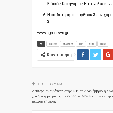
Ειδικές Κατηγορίες Καταναλωτών»
Η επιδότηση του άρθρου 3 δεν χορηγ
3.
www.agronews.gr
αγρότες
επιδότηση
όροι
ποσά
ρεύμα
Κοινοποίηση
ΠΡΟΗΓΟΎΜΕΝΟ
Δεύτερη ακριβότερη στην Ε.Ε. τον Δεκέμβριο η ελλ
χονδρική ρεύματος με 276,89 €/MWh – Συνεχίστηκ
μείωση ζήτησης