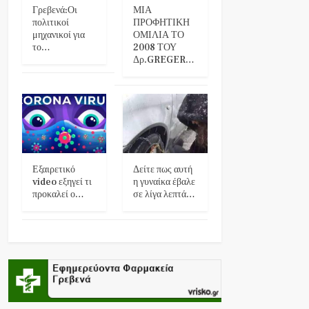
Γρεβενά:Οι
ΜΙΑ
πολιτικοί
ΠΡΟΦΗΤΙΚΗ
μηχανικοί για
ΟΜΙΛΙΑ ΤΟ
το…
2008 ΤΟΥ
Δρ.GREGER…
Εξαιρετικό
Δείτε πως αυτή
video εξηγεί τι
η γυναίκα έβαλε
προκαλεί ο…
σε λίγα λεπτά…