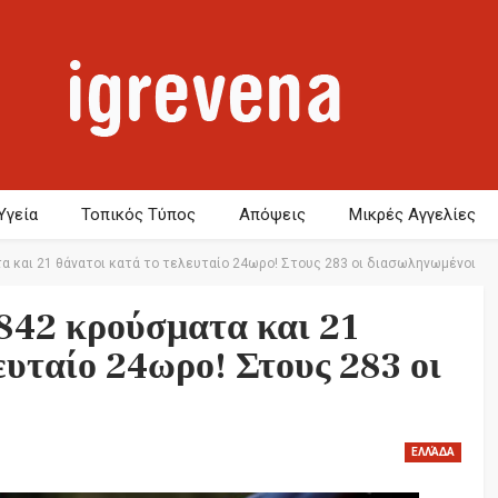
Υγεία
Τοπικός Τύπος
Απόψεις
Μικρές Αγγελίες
α και 21 θάνατοι κατά το τελευταίο 24ωρο! Στους 283 οι διασωληνωμένοι
 842 κρούσματα και 21
ευταίο 24ωρο! Στους 283 οι
ΕΛΛΆΔΑ