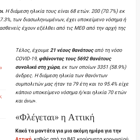
οι
. Η διάμεση ηλικία τους είναι 68 ετών. 200 (70.7%) εκ
7.3%, των διασωληνωμένων, έχει υποκείμενο νόσημα ή
 ασθενείς έχουν εξέλθει από τις ΜΕΘ από την αρχή της
Τέλος, έχουμε
21 νέους θανάτους
από τη νόσο
COVID-19,
φθάνοντας τους 5692 θανάτους
συνολικά στη χώρα
, εκ των οποίων 3351 (58.9%)
το
άνδρες. Η διάμεση ηλικία των θανόντων
συμπολιτών μας ήταν τα 79 έτη και το 95.4% είχε
κάποιο υποκείμενο νόσημα ή/και ηλικία 70 ετών
ς
και άνω
».
«Φλέγεται» η Αττική
Κακά τα μαντάτα για μια ακόμη ημέρα για την
Αττική
, καθώς από τα 842 κρούσματα κορωνοϊού