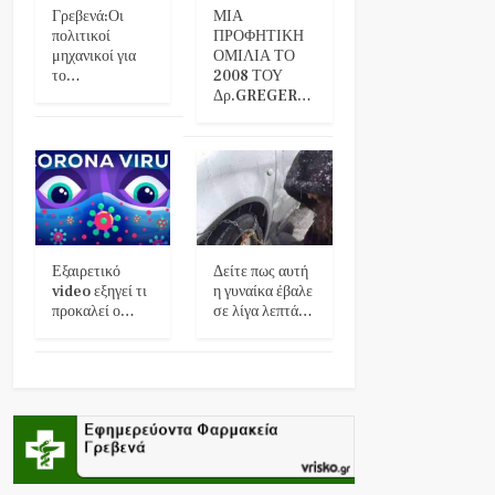
Γρεβενά:Οι
ΜΙΑ
πολιτικοί
ΠΡΟΦΗΤΙΚΗ
μηχανικοί για
ΟΜΙΛΙΑ ΤΟ
το…
2008 ΤΟΥ
Δρ.GREGER…
Εξαιρετικό
Δείτε πως αυτή
video εξηγεί τι
η γυναίκα έβαλε
προκαλεί ο…
σε λίγα λεπτά…