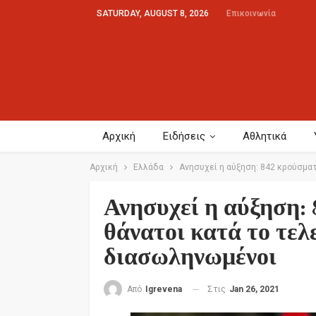
SATURDAY, AUGUST 8, 2026
Επικοινωνία
Αρχική
Ειδήσεις
Αθλητικά
Αρχική
Ελλάδα
Ανησυχεί η αύξηση: 842 κρούσματ
Ανησυχεί η αύξηση:
θάνατοι κατά το τελ
διασωληνωμένοι
Στις
Jan 26, 2021
Από
Igrevena