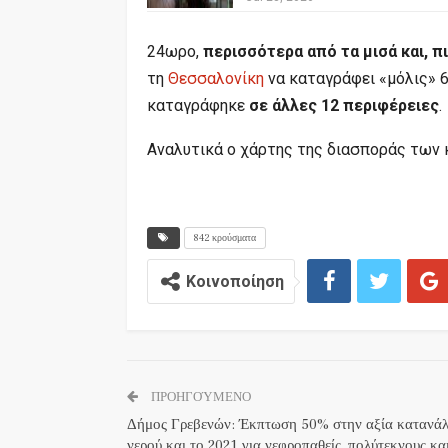
24ωρο,
περισσότερα από τα μισά και, π
τη
Θεσσαλονίκη
να καταγράφει «μόλις» 6
καταγράφηκε
σε άλλες 12 περιφέρειες
.
Aναλυτικά o χάρτης της διασποράς των 
842 κρούσματα
Κοινοποίηση
ΠΡΟΗΓΟΎΜΕΝΟ
Δήμος Γρεβενών: Έκπτωση 50% στην αξία κατανά
νερού και το 2021 για νεφροπαθείς, πολύτεκνους κα