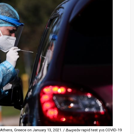
 Athens, Greece on January 13, 2021. / Δωρεάν rapid test για COVID-19