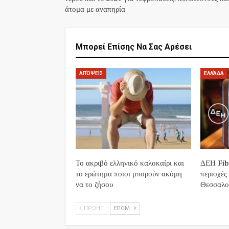
άτομα με αναπηρία
Μπορεί Επίσης Να Σας Αρέσει
ΑΠΌΨΕΙΣ
ΕΛΛΆΔΑ
Το ακριβό ελληνικό καλοκαίρι και
ΔΕΗ Fibe
το ερώτημα ποιοι μπορούν ακόμη
περιοχές
να το ζήσου
Θεσσαλο
ΠΡΟΗΓ.
ΕΠΌΜ.