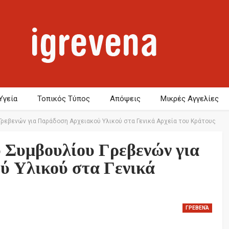
Υγεία
Τοπικός Τύπος
Απόψεις
Μικρές Αγγελίες
ρεβενών για Παράδοση Αρχειακού Υλικού στα Γενικά Αρχεία του Κράτους
 Συμβουλίου Γρεβενών για
ύ Υλικού στα Γενικά
ΓΡΕΒΕΝΆ