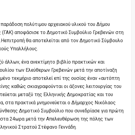
ν παράδοση πολύτιμου αρχειακού υλικού του Δήμου
ς (ΓΑΚ) αποφάσισε το Δημοτικό Συμβούλιο Γρεβενών στη
0.Hεπιτροπή θα αποτελείται από τον Δημοτικό Σύμβουλο
κούς Υπαλλήλους.
ξύ άλλων, ένα ανεκτίμητο βιβλίο πρακτικών και
υλίου των Ελεύθερων Γρεβενών μετά την αποτίναξη
ιμένο τεκμήριο αποτελεί επί της ουσίας έναν «αυτόπτη
ίνης καθώς σκιαγραφούνται οι άξονες λειτουργίας του
εύεται μεταξύ της Ελληνικής Δημοκρατίας και του
α, στα πρακτικά μνημονεύεται ο Δήμαρχος Νικόλαος
σύνθεσης Δημοτικό Συμβούλιο που συνεδρίασε για πρώτη
χιστα 24ωρα μετά την Απελευθέρωση της πόλης των
ληνικού Στρατού Στέφανο Γεννάδη.