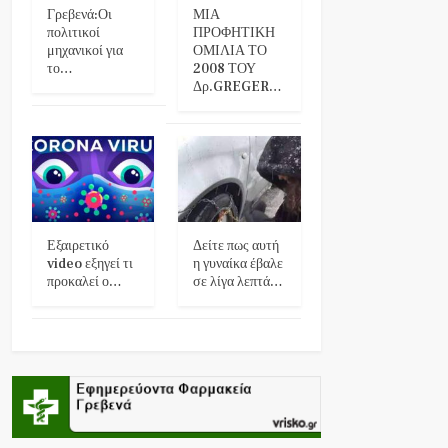
Γρεβενά:Οι
ΜΙΑ
πολιτικοί
ΠΡΟΦΗΤΙΚΗ
μηχανικοί για
ΟΜΙΛΙΑ ΤΟ
το…
2008 ΤΟΥ
Δρ.GREGER…
Εξαιρετικό
Δείτε πως αυτή
video εξηγεί τι
η γυναίκα έβαλε
προκαλεί ο…
σε λίγα λεπτά…