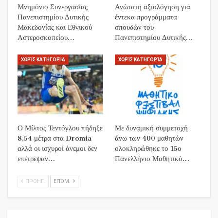
Μνημόνιο Συνεργασίας
Ανώτατη αξιολόγηση για
Πανεπιστημίου Δυτικής
έντεκα προγράμματα
Μακεδονίας και Εθνικού
σπουδών του
Αστεροσκοπείου…
Πανεπιστημίου Δυτικής…
ΧΩΡΊΣ ΚΑΤΗΓΟΡΊΑ
ΧΩΡΊΣ ΚΑΤΗΓΟΡΊΑ
Ο Μίλτος Τεντόγλου πήδηξε
Με δυναμική συμμετοχή
8,54 μέτρα στα Dromia
άνω των 400 μαθητών
αλλά οι ισχυροί άνεμοι δεν
ολοκληρώθηκε το 15ο
επέτρεψαν…
Πανελλήνιο Μαθητικό…
ΠΡΟΗΓ.
ΕΠΌΜ.