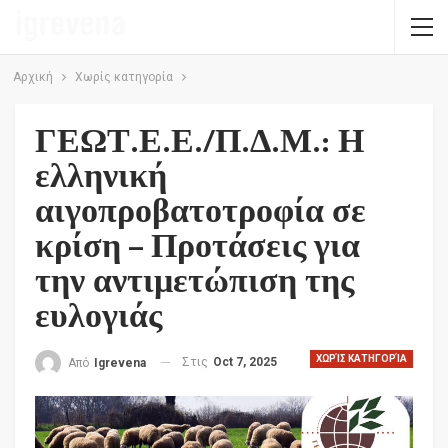
Αρχική
Χωρίς κατηγορία
ΓΕΩΤ.Ε.Ε./Π.Δ.Μ.: Η
ελληνική
αιγοπροβατοτροφία σε
κρίση – Προτάσεις για
την αντιμετώπιση της
ευλογιάς
ΧΩΡΊΣ ΚΑΤΗΓΟΡΊΑ
Στις
Oct 7, 2025
Από
Igrevena