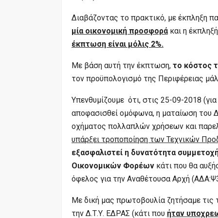
Διαβάζοντας το πρακτικό, με έκπληξη πα
μία οικονομική προσφορά
και η έκπληξ
έκπτωση είναι μόλις 2%.
Με βάση αυτή την έκπτωση,
το κόστος τ
τον προϋπολογισμό της Περιφέρειας μάλ
Υπενθυμίζουμε ότι, στις 25-09-2018 (για 
αποφασισθεί ομόφωνα, η ματαίωση του Δ
οχήματος πολλαπλών χρήσεων και παρελ
υπάρξει τροποποίηση των Τεχνικών Πρ
εξασφαλιστεί η δυνατότητα συμμετοχ
Οικονομικών Φορέων
κάτι που θα αυξή
όφελος για την Αναθέτουσα Αρχή (ΑΔΑ:Ψ
Με δική μας πρωτοβουλία ζητήσαμε τις 
την Δ.Τ.Υ. ΕΔΡΑΣ (κάτι που
ήταν υποχρεω