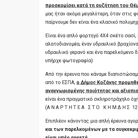
προσκομίσει κατά τη συζήτηση του Θέμα
μας ήταν ακόμα μεγαλύτερη, όταν στις φ
παίρνουμε δεν είναι ένα κλασικό πολυμη
Είναι ένα απλό φορτηγό 4Χ4 σκέτο σασί, 
αλατοδιανομέα, έναν υδραυλικό βραχίον
υδραυλικό γερανό και ένα παρελκόμενο 
υπήρχε φωτογραφία).
Από την έρευνα που κάναμε διαπιστώσαμε
από το ΕΣΠΑ,
ο Δήμος Κοζάνης προμηθ
αναγνωρισμένης ποιότητας και αξιοπισ
είναι ένα πραγματικό σκληροτράχηλο όχ
(Α Ν Α Ρ Τ Η Τ Ε Α Σ Τ Ο Κ Η Μ Δ Η Σ
Επιπλέον κάνοντας μια απλή έρευνα αγορ
και των παρελκομένων με τα συγκεκριμ
είναι υπέρ αρκετά.