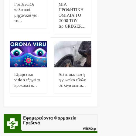
Γρεβενά:Οι
ΜΙΑ
πολιτικοί
ΠΡΟΦΗΤΙΚΗ
μηχανικοί για
ΟΜΙΛΙΑ ΤΟ
το…
2008 ΤΟΥ
Δρ.GREGER…
Εξαιρετικό
Δείτε πως αυτή
video εξηγεί τι
η γυναίκα έβαλε
προκαλεί ο…
σε λίγα λεπτά…