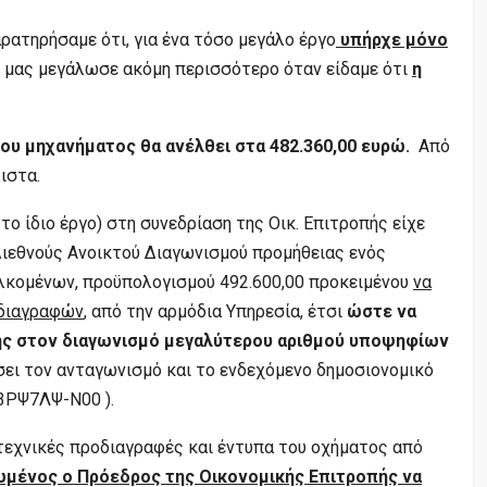
ρατηρήσαμε ότι, για ένα τόσο μεγάλο έργο
υπήρχε μόνο
ή μας μεγάλωσε ακόμη περισσότερο όταν είδαμε ότι
η
ου μηχανήματος θα ανέλθει στα 482.360,00 ευρώ.
Από
ιστα.
το ίδιο έργο) στη συνεδρίαση της Οικ. Επιτροπής είχε
ιεθνούς Ανοικτού Διαγωνισμού προμήθειας ενός
κομένων, προϋπολογισμού 492.600,00 προκειμένου
να
οδιαγραφών
, από την αρμόδια Υπηρεσία, έτσι
ώστε να
ής στον διαγωνισμό μεγαλύτερου αριθμού υποψηφίων
σει τον ανταγωνισμό και το ενδεχόμενο δημοσιονομικό
3ΡΨ7ΛΨ-Ν00 ).
τεχνικές προδιαγραφές και έντυπα του οχήματος από
μένος ο Πρόεδρος της Οικονομικής Επιτροπής να