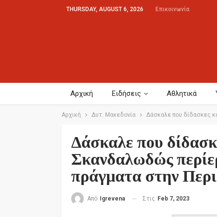
THURSDAY, AUGUST 6, 2026
Επικοινωνία
Αρχική
Ειδήσεις
Αθλητικά
Αρχική
Δυτ. Μακεδονία
Δάσκαλε που δίδασκες κα
Δάσκαλε που δίδασκε
Σκανδαλωδώς περίε
πράγματα στην Περι
Στις
Feb 7, 2023
Από
Igrevena