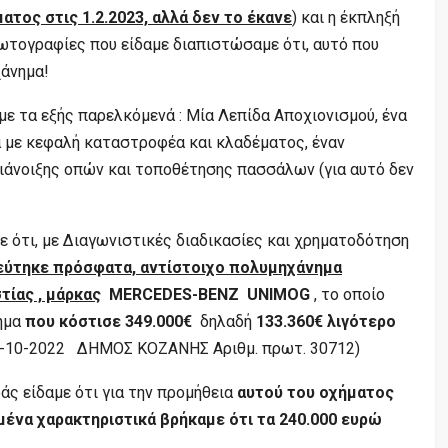
τος στις 1.2.2023, αλλά δεν το έκανε
) και η έκπληξή
ωτογραφίες που είδαμε διαπιστώσαμε ότι, αυτό που
χάνημα!
με τα εξής παρελκόμενά : Μία Λεπίδα Αποχιονισμού, ένα
α με κεφαλή καταστροφέα και κλαδέματος, έναν
διάνοιξης οπών και τοποθέτησης πασσάλων (για αυτό δεν
 ότι, με Διαγωνιστικές διαδικασίες και χρηματοδότηση
εύτηκε πρόσφατα, αντίστοιχο πολυμηχάνημα
τίας , μάρκας
MERCEDES-BENZ UNIMOG
, το οποίο
ημα
που κόστισε 349.000€
δηλαδή
133.360€ λιγότερο
 12-10-2022 ΔΗΜΟΣ ΚΟΖΑΝΗΣ Αριθμ. πρωτ. 30712)
άς είδαμε ότι για την προμήθεια
αυτού του οχήματος
ένα χαρακτηριστικά βρήκαμε ότι τα 240.000 ευρώ