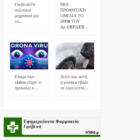
Γρεβενά:Οι
ΜΙΑ
πολιτικοί
ΠΡΟΦΗΤΙΚΗ
μηχανικοί για
ΟΜΙΛΙΑ ΤΟ
το…
2008 ΤΟΥ
Δρ.GREGER…
Εξαιρετικό
Δείτε πως αυτή
video εξηγεί τι
η γυναίκα έβαλε
προκαλεί ο…
σε λίγα λεπτά…