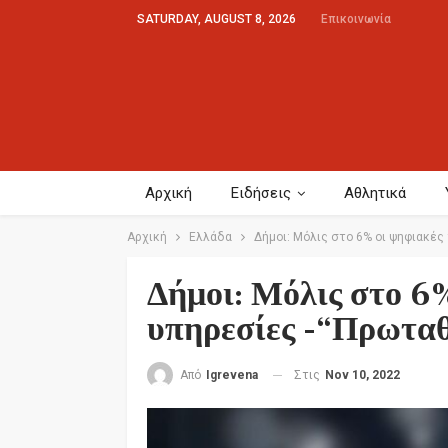
SATURDAY, AUGUST 8, 2026
Επικοινωνία
Αρχική
Ειδήσεις
Αθλητικά
Αρχική
Ελλάδα
Δήμοι: Μόλις στο 6% οι ψηφιακές
Δήμοι: Μόλις στο 6
υπηρεσίες -“Πρωταθ
Στις
Nov 10, 2022
Από
Igrevena