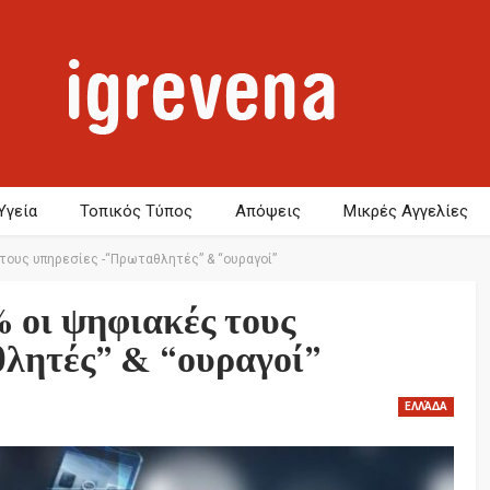
Υγεία
Τοπικός Τύπος
Απόψεις
Μικρές Αγγελίες
 τους υπηρεσίες -“Πρωταθλητές” & “ουραγοί”
% οι ψηφιακές τους
λητές” & “ουραγοί”
ΕΛΛΆΔΑ