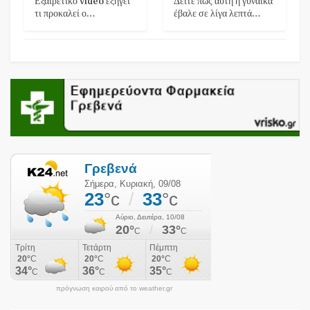
Εξαιρετικό video εξηγεί
Δείτε πως αυτή η γυναίκα
τι προκαλεί ο…
έβαλε σε λίγα λεπτά…
πρόγνωση καιρού από το weather.gr