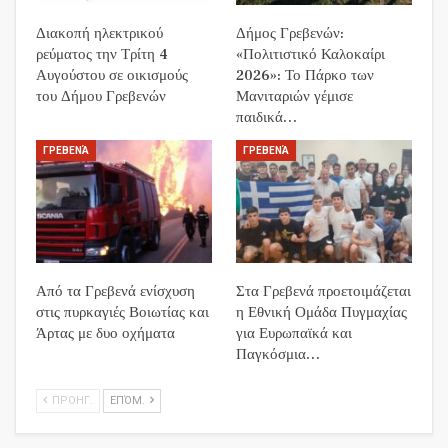
Διακοπή ηλεκτρικού
Δήμος Γρεβενών:
ρεύματος την Τρίτη 4
«Πολιτιστικό Καλοκαίρι
Αυγούστου σε οικισμούς
2026»: Το Πάρκο των
του Δήμου Γρεβενών
Μανιταριών γέμισε
παιδικά…
ΓΡΕΒΕΝΆ
ΓΡΕΒΕΝΆ
Από τα Γρεβενά ενίσχυση
Στα Γρεβενά προετοιμάζεται
στις πυρκαγιές Βοιωτίας και
η Εθνική Ομάδα Πυγμαχίας
Άρτας με δυο οχήματα
για Ευρωπαϊκά και
Παγκόσμια…
ΠΡΟΗΓ.
ΕΠΌΜ.