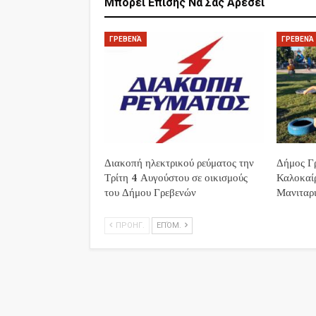
Μπορεί Επίσης Να Σας Αρέσει
ΓΡΕΒΕΝΆ
ΓΡΕΒΕΝΆ
Διακοπή ηλεκτρικού ρεύματος την
Δήμος Γρ
Τρίτη 4 Αυγούστου σε οικισμούς
Καλοκαί
του Δήμου Γρεβενών
Μανιταρι
ΠΡΟΗΓ.
ΕΠΌΜ.