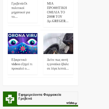
Γρεβενά:Οι
ΜΙΑ
πολιτικοί
ΠΡΟΦΗΤΙΚΗ
μηχανικοί για
ΟΜΙΛΙΑ ΤΟ
το…
2008 ΤΟΥ
Δρ.GREGER…
Εξαιρετικό
Δείτε πως αυτή
video εξηγεί τι
η γυναίκα έβαλε
προκαλεί ο…
σε λίγα λεπτά…