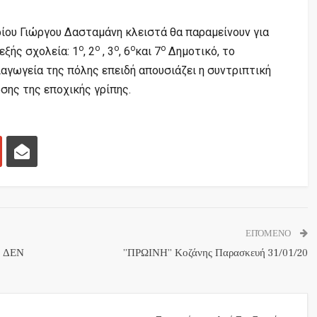
ου Γιώργου Δασταμάνη κλειστά θα παραμείνουν για
ο
ο
ο
ο
ο
εξής σχολεία: 1
, 2
, 3
, 6
και 7
Δημοτικό, το
αγωγεία της πόλης επειδή απουσιάζει η συντριπτική
σης της εποχικής γρίπης.
ΕΠΌΜΕΝΟ
ς ΔΕΝ
”ΠΡΩΙΝΗ” Κοζάνης Παρασκευή 31/01/20