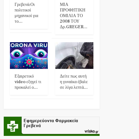
Γρεβενά:Οι
ΜΙΑ
πολιτικοί
ΠΡΟΦΗΤΙΚΗ
μηχανικοί για
ΟΜΙΛΙΑ ΤΟ
το…
2008 ΤΟΥ
Δρ.GREGER…
Εξαιρετικό
Δείτε πως αυτή
video εξηγεί τι
η γυναίκα έβαλε
προκαλεί ο…
σε λίγα λεπτά…