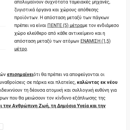
απολυμαίνουν συχνότατα ταμειακές μηχανές,
ζυγιστικά όργανα και χώρους απόθεσης
προϊόντων. Η απόσταση μεταξύ των πάγκων
πρέπει να είναι
ΠΕΝΤΕ (5) μέτρα
με τον ενδιάμεσο
χώρο ελεύθερο από κάθε αντικείμενο και η
απόσταση μεταξύ των ατόμων
ΕΝΑΜΙΣΗ (1,5)
μέτρο
.
νών
επισημαίνει
ότι θα πρέπει να αποφεύγονται οι
συναθροίσεις σε πάρκα και πλατείες,
καλώντας εκ νέου
ιδεικνύουν τη δέουσα ατομική και συλλογική ευθύνη για
ρων που θα μειώσουν τον κίνδυνο εξάπλωσης της
 την Ανθρώπινη Ζωή, τη Δημόσια Υγεία και την
ν