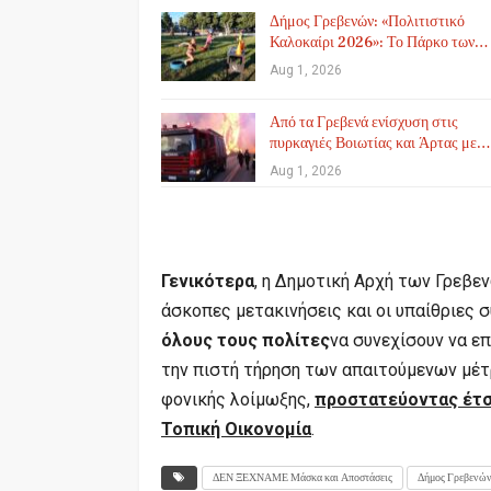
Δήμος Γρεβενών: «Πολιτιστικό
Καλοκαίρι 2026»: Το Πάρκο των…
Aug 1, 2026
Από τα Γρεβενά ενίσχυση στις
πυρκαγιές Βοιωτίας και Άρτας με…
Aug 1, 2026
Γενικότερα
, η Δημοτική Αρχή των Γρεβε
άσκοπες μετακινήσεις και οι υπαίθριες 
όλους τους πολίτες
να συνεχίσουν να επ
την πιστή τήρηση των απαιτούμενων μέτ
φονικής λοίμωξης,
προστατεύοντας έτσι
Τοπική Οικονομία
.
ΔΕΝ ΞΕΧΝΑΜΕ Μάσκα και Αποστάσεις
Δήμος Γρεβενώ