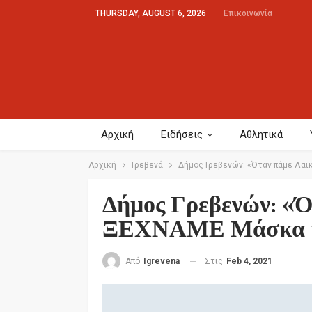
THURSDAY, AUGUST 6, 2026
Επικοινωνία
Αρχική
Ειδήσεις
Αθλητικά
Αρχική
Γρεβενά
Δήμος Γρεβενών: «Όταν πάμε Λα
Δήμος Γρεβενών: «Ό
ΞΕΧΝΑΜΕ Μάσκα κ
Στις
Feb 4, 2021
Από
Igrevena