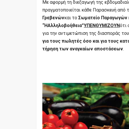
Με αφορμή τη διεξαγωγή της εβδομαδιαί
πραγματοποιείται κάθε Παρασκευή από τι
Γρεβενών
και το
Σωματείο Παραγωγών κ
“
H
Αλληλοβοήθεια”
ΥΠΕΝΘΥΜΙΖΟΥΝ
ότι 
για την αντιμετώπιση της διασποράς το
για τους πωλητές όσο και για τους κατ
τήρηση των αναγκαίων αποστάσεων
.