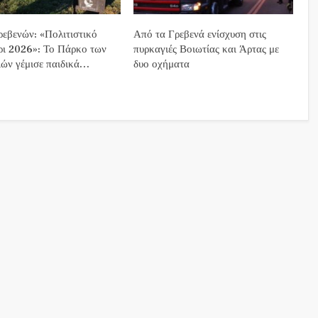
εβενών: «Πολιτιστικό
Από τα Γρεβενά ενίσχυση στις
ρι 2026»: Το Πάρκο των
πυρκαγιές Βοιωτίας και Άρτας με
ών γέμισε παιδικά…
δυο οχήματα