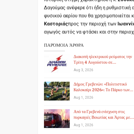
Δαγούμας ανέφερε ότι ήδη η ρυθμιστική α
φυσικού αερίου που θα χρησιμοποιείται κ
Καστοριάς
προς την περιοχή των
Ιωαννί
αγωγός αυτός να φτάσει και στην περιο
ΠΑΡΌΜΟΙΑ ΆΡΘΡΑ
Διακοπή ηλεκτρικού ρεύματος την
Τρίτη 4 Αυγούστου σε…
Aug 3, 2026
Δήμος Γρεβενών: «Πολιτιστικό
Καλοκαίρι 2026»: Το Πάρκο των…
Aug 1, 2026
Από τα Γρεβενά ενίσχυση στις
πυρκαγιές Βοιωτίας και Άρτας με…
Aug 1, 2026