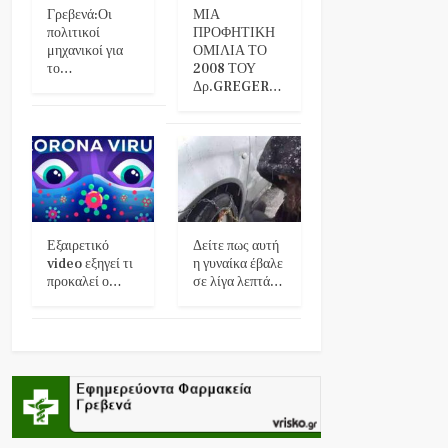
Γρεβενά:Οι
ΜΙΑ
πολιτικοί
ΠΡΟΦΗΤΙΚΗ
μηχανικοί για
ΟΜΙΛΙΑ ΤΟ
το…
2008 ΤΟΥ
Δρ.GREGER…
Εξαιρετικό
Δείτε πως αυτή
video εξηγεί τι
η γυναίκα έβαλε
προκαλεί ο…
σε λίγα λεπτά…