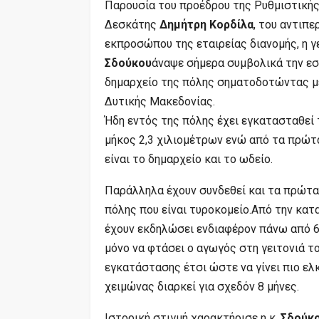
Παρουσία του προέδρου της Ρυθμιστική
Δεσκάτης
Δημήτρη Κορδίλα
, του αντιπ
εκπροσώπου της εταιρείας διανομής, η γ
Σδούκου
άναψε σήμερα συμβολικά την εσ
δημαρχείο της πόλης σηματοδοτώντας με
Δυτικής Μακεδονίας.
Ήδη εντός της πόλης έχει εγκατασταθεί 
μήκος 2,3 χιλιομέτρων ενώ από τα πρώτα 
είναι το δημαρχείο και το ωδείο.
Παράλληλα έχουν συνδεθεί και τα πρώτα 
πόλης που είναι τυροκομείο.
Από την κατ
έχουν εκδηλώσει ενδιαφέρον πάνω από 6
μόνο να φτάσει ο αγωγός στη γειτονιά τ
εγκατάστασης έτσι ώστε να γίνει πιο ελ
χειμώνας διαρκεί για σχεδόν 8 μήνες.
Ιστορική στιγμή χαρακτήρισε η κ.
Σδούκ