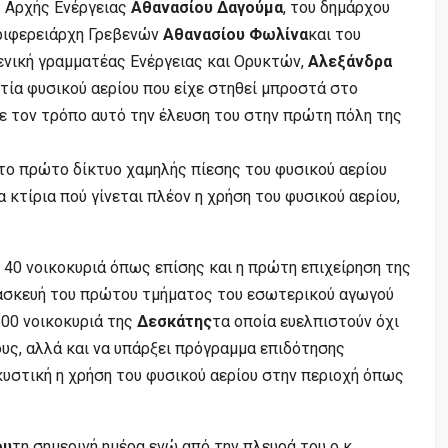
ς Αρχής Ενέργειας
Αθανασίου Δαγούμα
, του δημάρχου
εριφερειάρχη Γρεβενών
Αθανασίου Φωλίνα
και του
ενική γραμματέας Ενέργειας και Ορυκτών,
Αλεξάνδρα
τία φυσικού αερίου που είχε στηθεί μπροστά στο
 τον τρόπο αυτό την έλευση του στην πρώτη πόλη της
το πρώτο δίκτυο χαμηλής πίεσης του φυσικού αερίου
κτίρια πού γίνεται πλέον η χρήση του φυσικού αερίου,
40 νοικοκυριά όπως επίσης και η πρώτη επιχείρηση της
ασκευή του πρώτου τμήματος του εσωτερικού αγωγού
00 νοικοκυριά της
Δεσκάτης
τα οποία ευελπιστούν όχι
ους, αλλά και να υπάρξει πρόγραμμα επιδότησης
κυστική η χρήση του φυσικού αερίου στην περιοχή όπως
ου
τη σημερινή ημέρα ενώ από την πλευρά του ο κ.