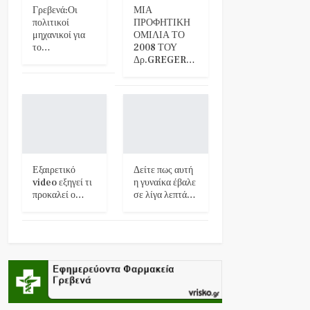
Γρεβενά:Οι
ΜΙΑ
πολιτικοί
ΠΡΟΦΗΤΙΚΗ
μηχανικοί για
ΟΜΙΛΙΑ ΤΟ
το…
2008 ΤΟΥ
Δρ.GREGER…
Εξαιρετικό
Δείτε πως αυτή
video εξηγεί τι
η γυναίκα έβαλε
προκαλεί ο…
σε λίγα λεπτά…