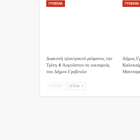
ΓΡΕΒΕΝΆ
ΓΡΕΒΕΝΆ
Διακοπή ηλεκτρικού ρεύματος την
Δήμος Γρ
Τρίτη 4 Αυγούστου σε οικισμούς
Καλοκαί
του Δήμου Γρεβενών
Μανιταρι
ΠΡΟΗΓ.
ΕΠΌΜ.