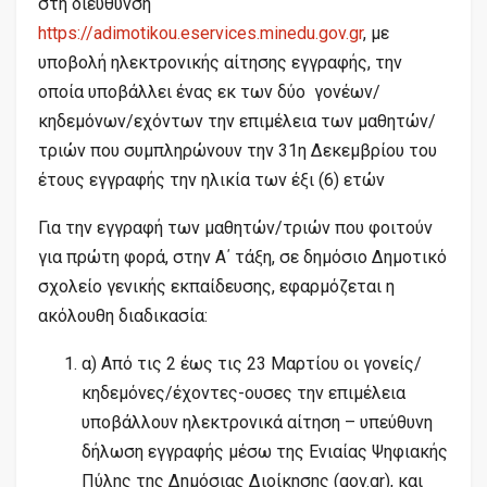
στη διεύθυνση
https://adimotikou.eservices.minedu.gov.gr
, με
υποβολή ηλεκτρονικής αίτησης εγγραφής, την
οποία υποβάλλει ένας εκ των δύο γονέων/
κηδεμόνων/εχόντων την επιμέλεια των μαθητών/
τριών που συμπληρώνουν την 31η Δεκεμβρίου του
έτους εγγραφής την ηλικία των έξι (6) ετών
Για την εγγραφή των μαθητών/τριών που φοιτούν
για πρώτη φορά, στην Α΄ τάξη, σε δημόσιο Δημοτικό
σχολείο γενικής εκπαίδευσης, εφαρμόζεται η
ακόλουθη διαδικασία:
α) Από τις 2 έως τις 23 Μαρτίου οι γονείς/
κηδεμόνες/έχοντες-ουσες την επιμέλεια
υποβάλλουν ηλεκτρονικά αίτηση – υπεύθυνη
δήλωση εγγραφής μέσω της Ενιαίας Ψηφιακής
Πύλης της Δημόσιας Διοίκησης (gov.gr), και