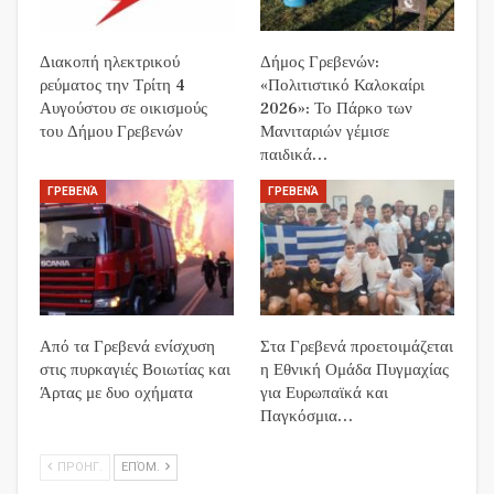
Διακοπή ηλεκτρικού
Δήμος Γρεβενών:
ρεύματος την Τρίτη 4
«Πολιτιστικό Καλοκαίρι
Αυγούστου σε οικισμούς
2026»: Το Πάρκο των
του Δήμου Γρεβενών
Μανιταριών γέμισε
παιδικά…
ΓΡΕΒΕΝΆ
ΓΡΕΒΕΝΆ
Από τα Γρεβενά ενίσχυση
Στα Γρεβενά προετοιμάζεται
στις πυρκαγιές Βοιωτίας και
η Εθνική Ομάδα Πυγμαχίας
Άρτας με δυο οχήματα
για Ευρωπαϊκά και
Παγκόσμια…
ΠΡΟΗΓ.
ΕΠΌΜ.