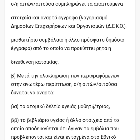
ο/η αιτών/αιτούσα συμπληρώνει τα απαιτούμενα
στοιχεία και αναρτά έγγραφο (λογαριασμό
Δημοσίων Επιχειρήσεων και Οργανισμών (Δ.Ε.Κ.Ο.),
μισθωτήριο συμβόλαιο ή άλλο πρόσφατο δημόσιο
έγγραφο) από το οποίο να προκύπτει ρητά η
διεύθυνση κατοικίας.
β) Μετά την ολοκλήρωση των περιγραφόμενων
στην ανωτέρω περίπτωση, ο/η αιτών/αιτούσα
δύναται να αναρτά́:
βα) το ατομικό́ δελτίο υγειάς μαθητή́/τριας,
ββ) το βιβλιάριο υγείας ή άλλο στοιχείο από́ το
οποίο αποδεικνύεται ότι έγιναν τα εμβόλια που
προβλέπονται και είναι ενταγμένα στο Εθνικό