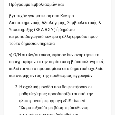
Πρόγραμμα Εμβολιασμών και
βγ) τυχόν γνωμάτευση από Κέντρο
Διεπιστημονικής Αξιολόγησης, Συμβουλευτικής &
Υποστήριξης (ΚΕ.Δ.Α.Σ.Υ.) ή δημόσιο
ιατροπαιδαγωγικό κέντρο ή άλλη αρμόδια προς
τούτο δημόσια υπηρεσία.
γ) Ο/Η αιτών/αιτούσα, εφόσον δεν αναρτήσει τα
περιγραφόμενα στην περίπτωση β δικαιολογητικά́,
καλείται να τα προσκομίσει στο δημοτικό́ σχολείο
κατανομής εντός της προθεσμίας εγγραφών.
Η σχολική μονάδα που θα φοιτήσουν οι
μαθητές/τριες προσδιορίζεται από την
ηλεκτρονική εφαρμογή «GIS- based
“Χωροταξικό”» με βάση τη διεύθυνση
κατοικίας που έχει δηλωθεί και