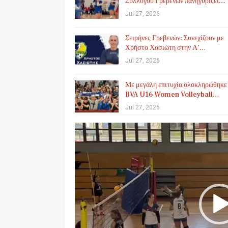
Συλλόγου Γρεβενών πανηγυρίζει…
Jul 27, 2026
Σειρήνες Γρεβενών: Συνεχίζουν με
Χρήστο Χασιώτη στην Α’…
Jul 27, 2026
Με μεγάλη επιτυχία ολοκληρώθηκε
BVA U16 Women Volleyball…
Jul 27, 2026