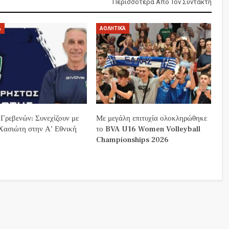
Περισσότερα Από Τον Συντάκτη
Ά
ΑΘΛΗΤΙΚΆ
 Γρεβενών: Συνεχίζουν με
Με μεγάλη επιτυχία ολοκληρώθηκε
Χασιώτη στην Α’ Εθνική
το BVA U16 Women Volleyball
Championships 2026