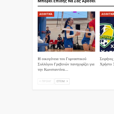
Μπορεί Επίσης Να Σας Αρέσει
ΑΘΛΗΤΙΚΆ
ΑΘΛΗΤΙΚ
H οικογένεια του Γυμναστικού
Σειρήνες
Συλλόγου Γρεβενών πανηγυρίζει για
Χρήστο 
την Κωνσταντίνα…
ΠΡΟΗΓ.
ΕΠΌΜ.