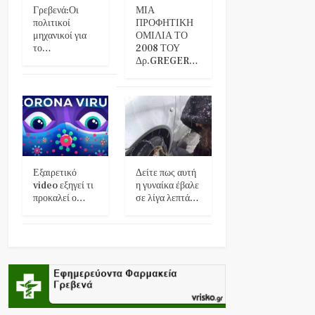
Γρεβενά:Οι
ΜΙΑ
πολιτικοί
ΠΡΟΦΗΤΙΚΗ
μηχανικοί για
ΟΜΙΛΙΑ ΤΟ
το…
2008 ΤΟΥ
Δρ.GREGER…
Εξαιρετικό
Δείτε πως αυτή
video εξηγεί τι
η γυναίκα έβαλε
προκαλεί ο…
σε λίγα λεπτά…