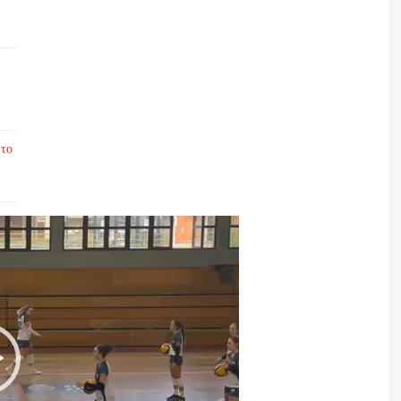
Player
 το