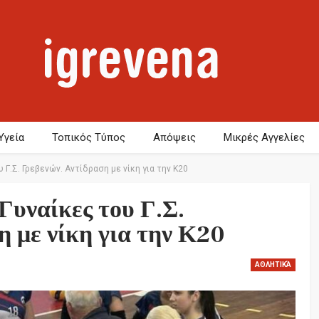
Υγεία
Τοπικός Τύπος
Απόψεις
Μικρές Αγγελίες
υ Γ.Σ. Γρεβενών. Αντίδραση με νίκη για την Κ20
 Γυναίκες του Γ.Σ.
 με νίκη για την Κ20
ΑΘΛΗΤΙΚΆ