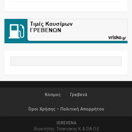
Κόσμος
Γρεβενά
Όροι Χρήσης – Πολιτική Απορρήτου
IGREVENA
Ιδιοκτήτης: Τσακνακης Κ. & ΣΙΑ Ο.Ε