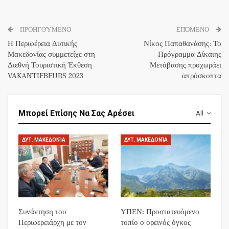
ΠΡΟΗΓΟΎΜΕΝΟ
ΕΠΌΜΕΝΟ
Η Περιφέρεια Δυτικής
Νίκος Παπαθανάσης: Το
Μακεδονίας συμμετείχε στη
Πρόγραμμα Δίκαιης
Διεθνή Τουριστική Έκθεση
Μετάβασης προχωράει
VAKANTIEBEURS 2023
απρόσκοπτα
Μπορεί Επίσης Να Σας Αρέσει
All
ΔΥΤ. ΜΑΚΕΔΟΝΊΑ
ΔΥΤ. ΜΑΚΕΔΟΝΊΑ
Συνάντηση του
ΥΠΕΝ: Προστατευόμενο
Περιφερειάρχη με τον
τοπίο ο ορεινός όγκος