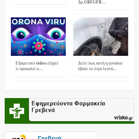
Δρ.GREGER…
Εξαιρετικό video εξηγεί
Δείτε πως αυτή η γυναίκα
τι προκαλεί ο…
έβαλε σε λίγα λεπτά…