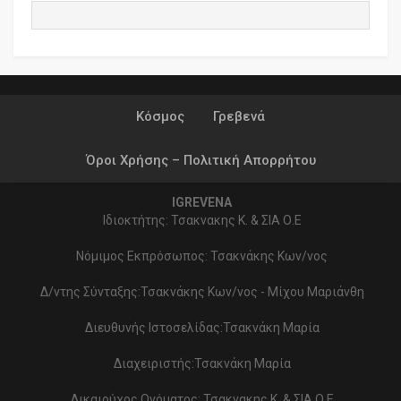
Κόσμος
Γρεβενά
Όροι Χρήσης – Πολιτική Απορρήτου
IGREVENA
Ιδιοκτήτης: Τσακνακης Κ. & ΣΙΑ Ο.Ε
Νόμιμος Εκπρόσωπος: Τσακνάκης Κων/νος
Δ/ντης Σύνταξης:Τσακνάκης Κων/νος - Μίχου Μαριάνθη
Διευθυνής Ιστοσελίδας:Τσακνάκη Μαρία
Διαχειριστής:Τσακνάκη Μαρία
Δικαιούχος Ονόματος: Τσακνακης Κ. & ΣΙΑ Ο.Ε