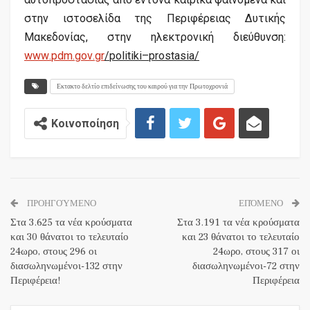
στην ιστοσελίδα της Περιφέρειας Δυτικής
Μακεδονίας, στην ηλεκτρονική διεύθυνση:
www
.
pdm
.
gov
.
gr
/
politiki
–
prostasia
/
Εκτακτο δελτίο επιδείνωσης του καιρού για την Πρωτοχρονιά
Κοινοποίηση
ΠΡΟΗΓΟΎΜΕΝΟ
ΕΠΌΜΕΝΟ
Στα 3.625 τα νέα κρούσματα
Στα 3.191 τα νέα κρούσματα
και 30 θάνατοι το τελευταίο
και 23 θάνατοι το τελευταίο
24ωρο, στους 296 οι
24ωρο, στους 317 οι
διασωληνωμένοι-132 στην
διασωληνωμένοι-72 στην
Περιφέρεια!
Περιφέρεια