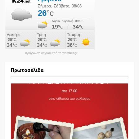
πρόγνωση καιρού από το weather.gr
Πρωτοσέλιδα