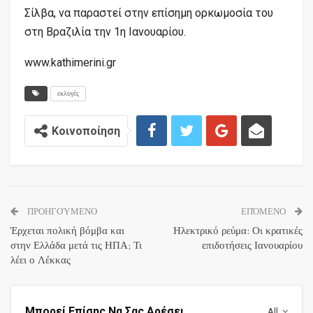
Σίλβα, να παραστεί στην επίσημη ορκωμοσία του
στη Βραζιλία την 1η Ιανουαρίου.
www.kathimerini.gr
εκλογές
Κοινοποίηση
ΠΡΟΗΓΟΎΜΕΝΟ
ΕΠΌΜΕΝΟ
Έρχεται πολική βόμβα και
Ηλεκτρικό ρεύμα: Οι κρατικές
στην Ελλάδα μετά τις ΗΠΑ; Τι
επιδοτήσεις Ιανουαρίου
λέει ο Λέκκας
Μπορεί Επίσης Να Σας Αρέσει
All