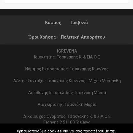
Κόσμος
Γρεβενά
Όροι Χρήσης – Πολιτική Απορρήτου
IGREVENA
Ιδιοκτήτης: Τσακνακης Κ. & ΣΙΑ Ο.Ε
Νόμιμος Εκπρόσωπος: Τσακνάκης Κων/νος
Δ/ντης Σύνταξης:Τσακνάκης Κων/νος - Μίχου Μαριάνθη
Διευθυνής Ιστοσελίδας:Τσακνάκη Μαρία
Διαχειριστής:Τσακνάκη Μαρία
Δικαιούχος Ονόματος: Τσακνακης Κ. & ΣΙΑ Ο.Ε
Ειρηνης 2 51100 Γρεβενα
ΑΦΜ 999154321 - ΔΟΥ ΓΡΕΒΕΝΩΝ
Χρησιμοποιούμε cookies για να σας προσφέρουμε την