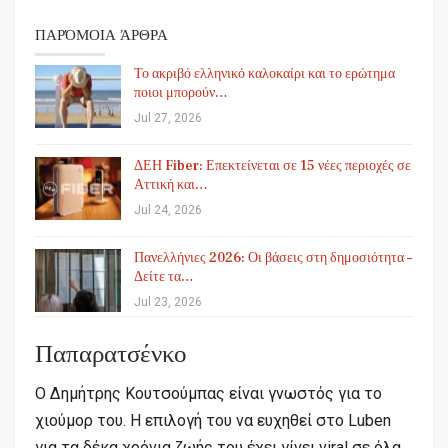
ΠΑΡΌΜΟΙΑ ΆΡΘΡΑ
Το ακριβό ελληνικό καλοκαίρι και το ερώτημα
ποιοι μπορούν…
Jul 27, 2026
ΔΕΗ Fiber: Επεκτείνεται σε 15 νέες περιοχές σε
Αττική και…
Jul 24, 2026
Πανελλήνιες 2026: Οι βάσεις στη δημοσιότητα –
Δείτε τα…
Jul 23, 2026
Παπαρατσένκο
Ο Δημήτρης Κουτσούμπας είναι γνωστός για το
χιούμορ του. Η επιλογή του να ευχηθεί στο Luben
για τα δέκα χρόνια ζωής του έχει γίνει viral σε όλα