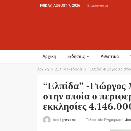
FRIDAY, AUGUST 7, 2026
Επικοινωνία
Αρχική
Ειδήσεις
Αθλητικά
Αρχική
Δυτ. Μακεδονία
“Ελπίδα” -Γιώργος Χριστο
“Ελπίδα” -Γιώργος 
στην οποία ο περιφε
εκκλησίες 4.146.00
Τελευταία Ενημέρωση
Jan
Από
Igrevena