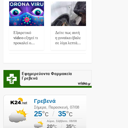
Εξαιρετικό
Δείτε πως αυτή
video εξηγεί τι
η γυναίκα έβαλε
προκαλεί ο…
σε λίγα λεπτά…