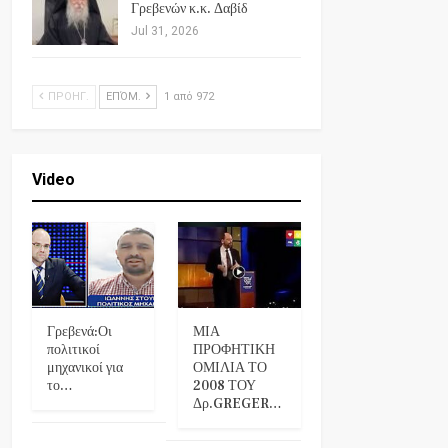
Γρεβενών κ.κ. Δαβίδ
Jul 31, 2026
ΠΡΟΗΓ.
ΕΠΌΜ.
1 από 972
Video
Γρεβενά:Οι
ΜΙΑ
πολιτικοί
ΠΡΟΦΗΤΙΚΗ
μηχανικοί για
ΟΜΙΛΙΑ ΤΟ
το…
2008 ΤΟΥ
Δρ.GREGER…