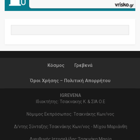
Κόσμος
Γρεβενά
Όροι Χρήσης – Πολιτική Απορρήτου
IGREVENA
Ιδιοκτήτης: Τσακνακης Κ. & ΣΙΑ Ο.Ε
Νόμιμος Εκπρόσωπος: Τσακνάκης Κων/νος
Δ/ντης Σύνταξης:Τσακνάκης Κων/νος - Μίχου Μαριάνθη
Διευθυνής Ιστοσελίδας:Τσακνάκη Μαρία