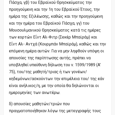
Πάσχα, γβ) του Εβραϊκού Θρησκεύματος την
προηγούμενη και την 1η του Εβραϊκού Έτους, την
ημέρα της Εξιλέωσης, καθώς και την προηγούμενη
και την ημέρα του Εβραϊκού Πάσχα, γγ) του
Μουσουλμανικού Θρησκεύματος κατά τις ημέρες
των εορτών Εΐντ Αλ-Φιτρ (Σεκέρ Μπαϊράμ) και
Εΐντ Αλ- Αντχά (Κουρμπάν Μπαϊράμ), καθώς και την
επόμενη ημέρα αυτών. Για να μην ληφθούν υπόψη οι
απουσίες της περίπτωσης αυτής, πρέπει να
υποβληθεί υπεύθυνη δήλωση του ν. 1599/1989 (Α’
75), του/της μαθητή/τριας ή των γονέων/
κηδεμόνων/ασκούντων την επιμέλεια του/ της εάν
είναι ανήλικος/η, με την οποία θα δηλώνονται οι
ημερομηνίες των ανωτέρω.
δ) απουσίες μαθητών/τριών που
πραγματοποιήθηκαν λόγω της μετεγγραφής τους