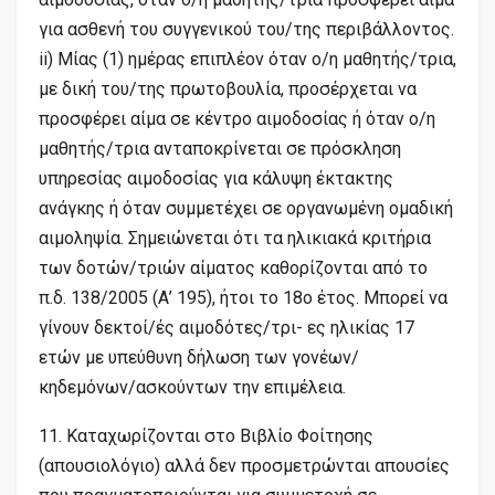
για ασθενή του συγγενικού του/της περιβάλλοντος.
ii) Μίας (1) ημέρας επιπλέον όταν ο/η μαθητής/τρια,
με δική του/της πρωτοβουλία, προσέρχεται να
προσφέρει αίμα σε κέντρο αιμοδοσίας ή όταν ο/η
μαθητής/τρια ανταποκρίνεται σε πρόσκληση
υπηρεσίας αιμοδοσίας για κάλυψη έκτακτης
ανάγκης ή όταν συμμετέχει σε οργανωμένη ομαδική
αιμοληψία. Σημειώνεται ότι τα ηλικιακά κριτήρια
των δοτών/τριών αίματος καθορίζονται από το
π.δ. 138/2005 (Α’ 195), ήτοι το 18ο έτος. Μπορεί να
γίνουν δεκτοί/ές αιμοδότες/τρι- ες ηλικίας 17
ετών με υπεύθυνη δήλωση των γονέων/
κηδεμόνων/ασκούντων την επιμέλεια.
11. Καταχωρίζονται στο Βιβλίο Φοίτησης
(απουσιολόγιο) αλλά δεν προσμετρώνται απουσίες