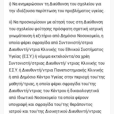
i) Να ενημερώσουν τη Διεύθυνση του σχολείου για
την ιδιάζουσα περίπτωση του προβλήματος υγείας.
ii) Να προσκομίσουν με αίτησή τους στη Διεύθυνση
του σχολείου φοίτησης πρόσφατη σχετική ιατρική
γνωμάτευση ή εξιτήριο από Δημόσιο Νοσοκομείο, η
οποία φέρει σφραγίδα από Συντονιστή/στρια
Διευθυντή/ντρια Κλινικής του Εθνικού Συστήματος
Υγείας (Ε.Σ.Υ.) ή νόμιμα εκτελούντα/σα χρέη
Συντονιστή/στριας Διευθυντή/ ντριας Κλινικής του
Ε.Σ.Υ. ή Διευθυντή/ντρια Πανεπιστημιακής Κλινικής
ή από Δημόσιο Κέντρο Υγείας στην περιοχή του/της
μαθητή/τριας, η οποία φέρει σφραγίδα του/της
Διευθυντή/ντριας του Κέντρου ή δικαιολογητικά
από Ιδιωτικό Νοσοκομείο τα οποία φέρουν
υπογραφή και σφραγίδα του/της θεράποντος
ιατρού και του/της Διοικητικού Διευθυντή/ντριας