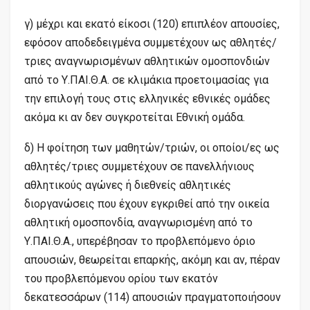
γ) μέχρι και εκατό είκοσι (120) επιπλέον απουσίες,
εφόσον αποδεδειγμένα συμμετέχουν ως αθλητές/
τριες αναγνωρισμένων αθλητικών ομοσπονδιών
από το Υ.ΠΑΙ.Θ.Α. σε κλιμάκια προετοιμασίας για
την επιλογή τους στις ελληνικές εθνικές ομάδες
ακόμα κι αν δεν συγκροτείται Εθνική ομάδα.
δ) Η φοίτηση των μαθητών/τριών, οι οποίοι/ες ως
αθλητές/τριες συμμετέχουν σε πανελλήνιους
αθλητικούς αγώνες ή διεθνείς αθλητικές
διοργανώσεις που έχουν εγκριθεί από την οικεία
αθλητική ομοσπονδία, αναγνωρισμένη από το
Υ.ΠΑΙ.Θ.Α., υπερέβησαν το προβλεπόμενο όριο
απουσιών, θεωρείται επαρκής, ακόμη και αν, πέραν
του προβλεπόμενου ορίου των εκατόν
δεκατεσσάρων (114) απουσιών πραγματοποιήσουν