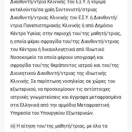
Διευθυντή/ντρια Κλινικής του Ε.Σ.Υ. ή νόμιμα
εκτελούντα/σα χρέη Συντονιστή/στριας
Διευθυντή/ντριας Κλινικής του Ε.Σ.Υ. ή Διευθυντή/
ντρια Πανεπιστημιακής Κλινικής ή από Δημόσιο
Κέντρο Υγείας στην περιοχή του/της μαθητή/τριας,
η οποία φέρει σφραγίδα του/της Διευθυντή/ντριας
του Κέντρου ή δικαιολογητικά από Ιδιωτικό
Νοσοκομείο τα οποία φέρουν υπογραφή και
σφραγίδα του/της θεράποντος ιατρού και του/της
Διοικητικού Διευθυντή/ντριας της ιδιωτικής
Κλινικής. Σε περίπτωση νοσηλείας σε χώρες του
εξωτερικού, να προσκομίσουν τις αντίστοιχες
ιατρικές γνωματεύσεις και έγγραφα μεταφρασμένα
στα Ελληνικά από την αρμόδια Μεταφραστική
Υπηρεσία του Υπουργείου Εξωτερικών.
iii) Η αίτηση του/της μαθητή/τριας, με όλα τα