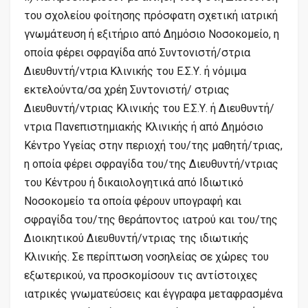
του σχολείου φοίτησης πρόσφατη σχετική ιατρική
γνωμάτευση ή εξιτήριο από Δημόσιο Νοσοκομείο, η
οποία φέρει σφραγίδα από Συντονιστή/στρια
Διευθυντή/ντρια Κλινικής του Ε.Σ.Υ. ή νόμιμα
εκτελούντα/σα χρέη Συντονιστή/ στριας
Διευθυντή/ντριας Κλινικής του Ε.Σ.Υ. ή Διευθυντή/
ντρια Πανεπιστημιακής Κλινικής ή από Δημόσιο
Κέντρο Υγείας στην περιοχή του/της μαθητή/τριας,
η οποία φέρει σφραγίδα του/της Διευθυντή/ντριας
του Κέντρου ή δικαιολογητικά από Ιδιωτικό
Νοσοκομείο τα οποία φέρουν υπογραφή και
σφραγίδα του/της θεράποντος ιατρού και του/της
Διοικητικού Διευθυντή/ντριας της ιδιωτικής
Κλινικής. Σε περίπτωση νοσηλείας σε χώρες του
εξωτερικού, να προσκομίσουν τις αντίστοιχες
ιατρικές γνωματεύσεις και έγγραφα μεταφρασμένα