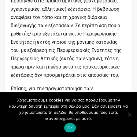
προσήλθε στις προκαταρκτικές (ψυχομετρικές,
υγειονομικές, αθλητικές) εξετάσεις. Η βεβαίωση
αναφέρει τον τόπο και τη χρονική διάρκεια
διεξαγωγής των εξετάσεων. Σε περίπτωση που ο
μαθητής/τρια εξετάζεται εκτός Περιφερειακής
Ενότητας ή εκτός νησιού της μόνιμης κατοικίας
του, με εξαίρεση τις Περιφερειακές Ενότητες της
Περιφέρειας Αττικής (εκτός των νήσων), τότε η
ημέρα πριν και η ημέρα μετά τις προκαταρκτικές
εξετάσεις δεν προσμετράται στις απουσίες του.
Επίσης, για την πραγματοποίηση των
εργαστηριακών εξετάσεων που απαιτούνται από
Χρησιμοποιούμε cookies για να σας προσφέρουμε την
τους υποψηφίους κατά την υγειονομική τους
καλύτερη δυνατή εμπειρία στη σελίδα μας. Εάν συνεχίσετε να
χρησιμοποιείτε τη σελίδα, θα υποθέσουμε πως είστε
εξέταση ενώπιον της επιτροπής, καταχωρίζονται
ικανοποιημένοι με αυτό.
αλλά δεν προσμετρώνται απουσίες μέχρι τρεις (3)
OK
ημέρες υπό την προϋπόθεση προσκόμισης των