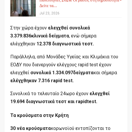
Πανελλήνιες 2026: Οι βάσεις στη δημοσιότητα –
Δείτε τα…
Jul 23, 2026
Στην χώρα έχουν
ελεγχθεί συνολικά
3.379.836
κλινικά δείγματα
, ενώ σήμερα
ελέγχθηκαν
12.378 διαγνωστικά τεστ.
Παράλληλα, από Μονάδες Υγείας και Κλιμάκια του
ΕΟΔΥ που διενεργούν ελέγχους rapid test έχουν
ελεγχθεί
συνολικά
1.334.097
δείγματα
και σήμερα
ελέγχθηκαν 7.316
r
apid test.
Συνολικά το τελευταίο 24ωρο έχουν
ελεγχθεί
19.694 διαγνωστικά τεστ και
rapid
test
.
Τα κρούσματα στην Κρήτη
30 νέα κρούσματα
κορωνοϊού εντοπίζονται το