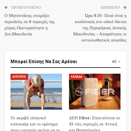
ΠΡΟΗΓΟΎΜΕΝΟ
ΕΠΌΜΕΝΟ
Ο Μητσοτάκης ετοιμάζει
Ώρα 8:30- Ποιά είναι η
περιοδείες σε 8 περιοχές της
κατάσταση στο οδικό δίκτυο
χώρας-Προτεραιότητα η
της Περιφέρειας Δυτικής
Δυτ,Μακεδονία
Μακεδονίας – Απαραίτητες οι
αντιολισθητικές αλυσίδες
Μπορεί Επίσης Να Σας Αρέσει
All
ΑΠΌΨΕΙΣ
ΕΛΛΆΔΑ
Το ακριβό ελληνικό
ΔΕΗ Fiber: Επεκτείνεται σε
καλοκαίρι και το ερώτημα
15 νέες περιοχές σε Αττική
ποιοι μπορούν ακόμη να το
και Θεσσαλονίκη