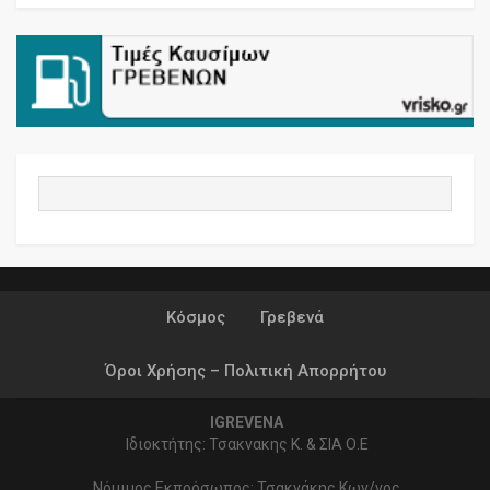
Κόσμος
Γρεβενά
Όροι Χρήσης – Πολιτική Απορρήτου
IGREVENA
Ιδιοκτήτης: Τσακνακης Κ. & ΣΙΑ Ο.Ε
Νόμιμος Εκπρόσωπος: Τσακνάκης Κων/νος