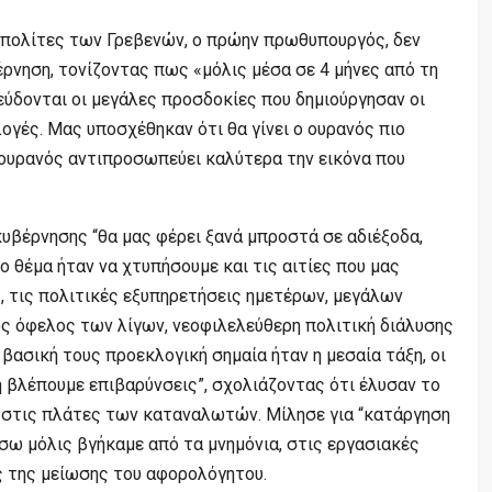
 πολίτες των Γρεβενών, ο πρώην πρωθυπουργός, δεν
έρνηση, τονίζοντας πως «μόλις μέσα σε 4 μήνες από τη
ψεύδονται οι μεγάλες προσδοκίες που δημιούργησαν οι
λογές. Μας υποσχέθηκαν ότι θα γίνει ο ουρανός πιο
ουρανός αντιπροσωπεύει καλύτερα την εικόνα που
κυβέρνησης “θα μας φέρει ξανά μπροστά σε αδιέξοδα,
το θέμα ήταν να χτυπήσουμε και τις αιτίες που μας
, τις πολιτικές εξυπηρετήσεις ημετέρων, μεγάλων
 όφελος των λίγων, νεοφιλελεύθερη πολιτική διάλυσης
βασική τους προεκλογική σημαία ήταν η μεσαία τάξη, οι
 βλέπουμε επιβαρύνσεις”, σχολιάζοντας ότι έλυσαν το
 στις πλάτες των καταναλωτών. Μίλησε για “κατάργηση
σω μόλις βγήκαμε από τα μνημόνια, στις εργασιακές
ς της μείωσης του αφορολόγητου.