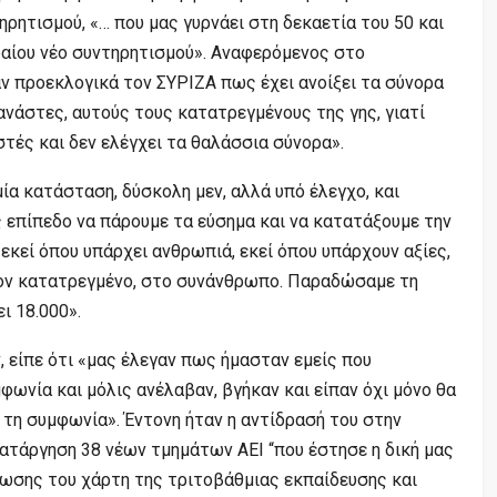
ηρητισμού, «… που μας γυρνάει στη δεκαετία του 50 και
ραίου νέο συντηρητισμού». Αναφερόμενος στο
ν προεκλογικά τον ΣΥΡΙΖΑ πως έχει ανοίξει τα σύνορα
ανάστες, αυτούς τους κατατρεγμένους της γης, γιατί
ιστές και δεν ελέγχει τα θαλάσσια σύνορα».
α κατάσταση, δύσκολη μεν, αλλά υπό έλεγχο, και
 επίπεδο να πάρουμε τα εύσημα και να κατατάξουμε την
εκεί όπου υπάρχει ανθρωπιά, εκεί όπου υπάρχουν αξίες,
ον κατατρεγμένο, στο συνάνθρωπο. Παραδώσαμε τη
ι 18.000».
είπε ότι «μας έλεγαν πως ήμασταν εμείς που
ωνία και μόλις ανέλαβαν, βγήκαν και είπαν όχι μόνο θα
 τη συμφωνία». Έντονη ήταν η αντίδρασή του στην
ατάργηση 38 νέων τμημάτων ΑΕΙ “που έστησε η δική μας
ωσης του χάρτη της τριτοβάθμιας εκπαίδευσης και