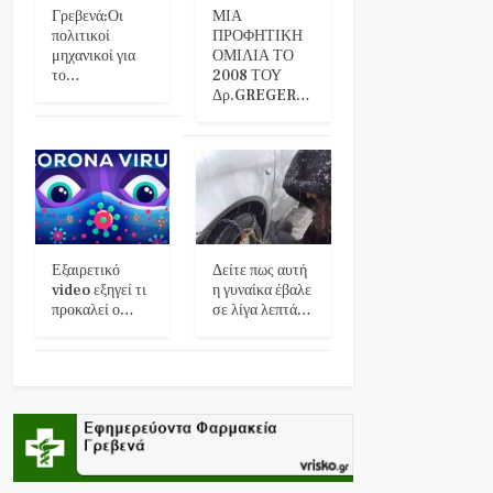
Γρεβενά:Οι
ΜΙΑ
πολιτικοί
ΠΡΟΦΗΤΙΚΗ
μηχανικοί για
ΟΜΙΛΙΑ ΤΟ
το…
2008 ΤΟΥ
Δρ.GREGER…
Εξαιρετικό
Δείτε πως αυτή
video εξηγεί τι
η γυναίκα έβαλε
προκαλεί ο…
σε λίγα λεπτά…