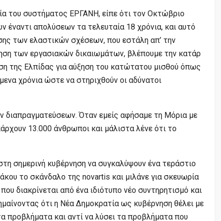
ία του συστήματος ΕΡΓΑΝΗ, είπε ότι τον Οκτώβριο
ν έναντι απολύσεων τα τελευταία 18 χρόνια, και αυτό
ης των ελαστικών σχέσεων, που εστάλη απ’ την
γηση των εργασιακών δικαιωμάτων, βλέπουμε την κατάρ
ηση της Ελπίδας για αύξηση του κατώτατου μισθού όπως
μενα χρόνια ώστε να στηριχθούν οι αδύνατοι
ν διαπραγματεύσεων. Όταν εμείς αφήσαμε τη Μόρια με
άρχουν 13.000 άνθρωποι και μάλιστα λένε ότι το
στη σημερινή κυβέρνηση να συγκαλύψουν ένα τεράστιο
κου το σκάνδαλο της novartis και μιλάνε για σκευωρία
που διακρίνεται από ένα ιδιότυπο νέο συντηρητισμό και
ημαίνοντας ότι η Νέα Δημοκρατία ως κυβέρνηση θέλει με
τα προβλήματα και αντί να λύσει τα προβλήματα που