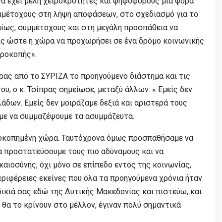
να έχει μέλη χειροκροτητές και ψηφοφόρους μια φορά
υμμέτοχους στη λήψη αποφάσεων, στο σχεδιασμό για το
αίως, συμμέτοχους και στη μεγάλη προσπάθεια να
ις ώστε η χώρα να προχωρήσει σε ένα δρόμο κοινωνικής
προκοπής».
ας από το ΣΥΡΙΖΑ το προηγούμενο διάστημα και τις
υ, ο κ. Τσίπρας σημείωσε, μεταξύ άλλων: « Εμείς δεν
άδων. Εμείς δεν μοιράζαμε δεξιά και αριστερά τους
με να συμμαζέψουμε τα ασυμμάζευτα.
εοκοπημένη χώρα. Ταυτόχρονα όμως προσπαθήσαμε να
α προστατεύσουμε τους πιο αδύναμους και να
καιοσύνης, όχι μόνο σε επίπεδο εντός της κοινωνίας,
εριφέρειες εκείνες που όλα τα προηγούμενα χρόνια ήταν
 δικιά σας εδώ της Δυτικής Μακεδονίας και πιστεύω, και
ς θα το κρίνουν στο μέλλον, έγιναν πολύ σημαντικά