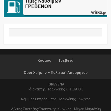
Κόσμος
Γρεβενά
Όροι Χρήσης – Πολιτική Απορρήτου
IGREVENA
Ιδιοκτήτης: Τσακνακης Κ. & ΣΙΑ Ο.Ε
Νόμιμος Εκπρόσωπος: Τσακνάκης Κων/νος
Δ/ντης Σύνταξης:Τσακνάκης Κων/νος - Μίχου Μαριάνθη