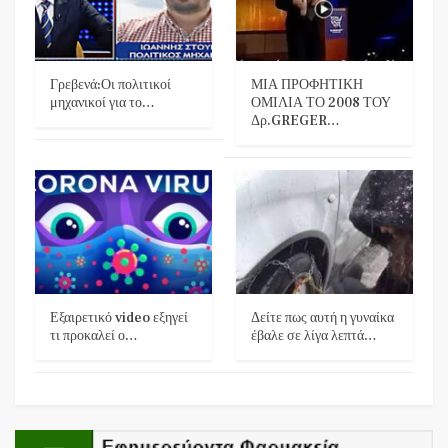
Γρεβενά:Οι πολιτικοί
ΜΙΑ ΠΡΟΦΗΤΙΚΗ
μηχανικοί για το…
ΟΜΙΛΙΑ ΤΟ 2008 ΤΟΥ
Δρ.GREGER…
Εξαιρετικό video εξηγεί
Δείτε πως αυτή η γυναίκα
τι προκαλεί ο…
έβαλε σε λίγα λεπτά…