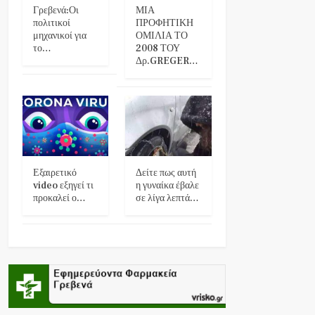
Γρεβενά:Οι
ΜΙΑ
πολιτικοί
ΠΡΟΦΗΤΙΚΗ
μηχανικοί για
ΟΜΙΛΙΑ ΤΟ
το…
2008 ΤΟΥ
Δρ.GREGER…
Εξαιρετικό
Δείτε πως αυτή
video εξηγεί τι
η γυναίκα έβαλε
προκαλεί ο…
σε λίγα λεπτά…