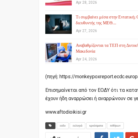
Apr 28, 2026
Τι συμβαίνει μέσα στην Εντατική; 
διευθυντής της ΜΕΘ…
Apr 27, 2026
Αναβαθμίζονται τα ΤΕΠ στη Δυτικ
Μακεδονία
Apr 24, 2026
(πηγή: https://monkeypoxreport.ecdc.europa
Επισημαίνεται από τον ΕΟΔΥ ότι τα κατ
έχουν ήδη αναρρώσει ή αναρρώνουν σε γε
www.aftodioikisi.gr
εοδυ
ευλογιά
κρούσματα
πιθήκων