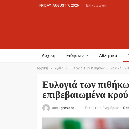
FRIDAY, AUGUST 7, 2026
Επικοινωνία
Αρχική
Ειδήσεις
Αθλητικά
Αρχική
Υγεία
Ευλογιά των πιθήκων: Συνολικά 82
Ευλογιά των πιθήκω
επιβεβαιωμένα κρο
Τελευταία Ενημέρωση
Oct
Από
Igrevena