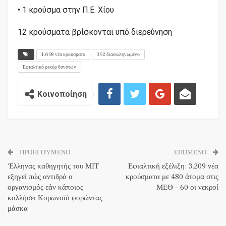
• 1 κρούσμα στην Π.Ε. Χίου
12 κρούσματα βρίσκονται υπό διερεύνηση
1.698 νέα κρούσματα
392 διασωληνωμένο
Εφιαλτικό ρεκόρ θανάτων
Κοινοποίηση
ΠΡΟΗΓΟΎΜΕΝΟ
ΕΠΌΜΕΝΟ
‘Ελληνας καθηγητής του ΜΙΤ
Εφιαλτική εξέλιξη: 3.209 νέα
εξηγεί πώς αντιδρά ο
κρούσματα με 480 άτομα στις
οργανισμός εάν κάποιος
ΜΕΘ – 60 οι νεκροί
κολλήσει Κορωνοϊό φορώντας
μάσκα