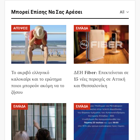
Μπορεί Επίσης Να Σας Αρέσει
All
ΑΠΌΨΕΙΣ
ΕΛΛΆΔΑ
Το ακριβό ελληνικό
ΔΕΗ Fiber: Επεκτείνεται σε
καλοκαίρι και το ερώτημα
15 νέες περιοχές σε Αττική
ποιοι μπορούν ακόμη να το
και Θεσσαλονίκη
ζήσου
ΕΛΛΆΔΑ
ΕΛΛΆΔΑ