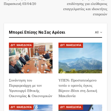
Παρασκευή 03/04/20
επιδότησης για ελεύθερους
επαγγελματίες και ιδιοκτήτες
εταιρειών
Μπορεί Επίσης Να Σας Αρέσει
All
ΔΥΤ. ΜΑΚΕΔΟΝΊΑ
ΔΥΤ. ΜΑΚΕΔΟΝΊΑ
Συνάντηση του
ΥΠΕΝ: Προστατευόμενο
Περιφερειάρχη με τον
τοπίο ο ορεινός όγκος
Υφυπουργό Εθνικής
Βέρνον-Βίτσι στη Δυτική
Οικονομίας & Οικονομικών
Μακεδονία
ΔΥΤ. ΜΑΚΕΔΟΝΊΑ
ΔΥΤ. ΜΑΚΕΔΟΝΊΑ