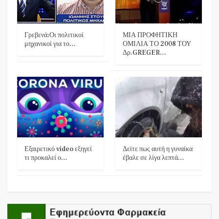
Γρεβενά:Οι πολιτικοί
ΜΙΑ ΠΡΟΦΗΤΙΚΗ
μηχανικοί για το…
ΟΜΙΛΙΑ ΤΟ 2008 ΤΟΥ
Δρ.GREGER…
Εξαιρετικό video εξηγεί
Δείτε πως αυτή η γυναίκα
τι προκαλεί ο…
έβαλε σε λίγα λεπτά…