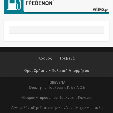
Κόσμος
Γρεβενά
Όροι Χρήσης – Πολιτική Απορρήτου
IGREVENA
Ιδιοκτήτης: Τσακνακης Κ. & ΣΙΑ Ο.Ε
Νόμιμος Εκπρόσωπος: Τσακνάκης Κων/νος
Δ/ντης Σύνταξης:Τσακνάκης Κων/νος - Μίχου Μαριάνθη