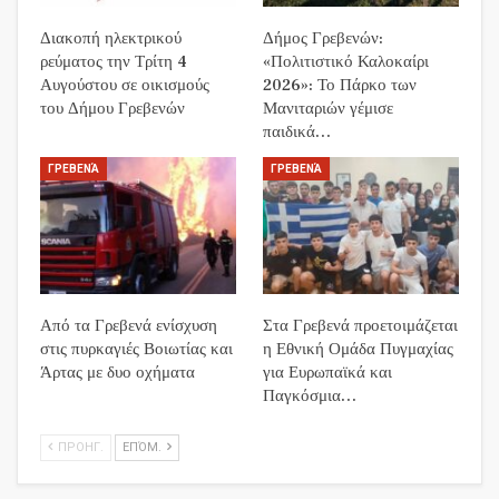
Διακοπή ηλεκτρικού
Δήμος Γρεβενών:
ρεύματος την Τρίτη 4
«Πολιτιστικό Καλοκαίρι
Αυγούστου σε οικισμούς
2026»: Το Πάρκο των
του Δήμου Γρεβενών
Μανιταριών γέμισε
παιδικά…
ΓΡΕΒΕΝΆ
ΓΡΕΒΕΝΆ
Από τα Γρεβενά ενίσχυση
Στα Γρεβενά προετοιμάζεται
στις πυρκαγιές Βοιωτίας και
η Εθνική Ομάδα Πυγμαχίας
Άρτας με δυο οχήματα
για Ευρωπαϊκά και
Παγκόσμια…
ΠΡΟΗΓ.
ΕΠΌΜ.