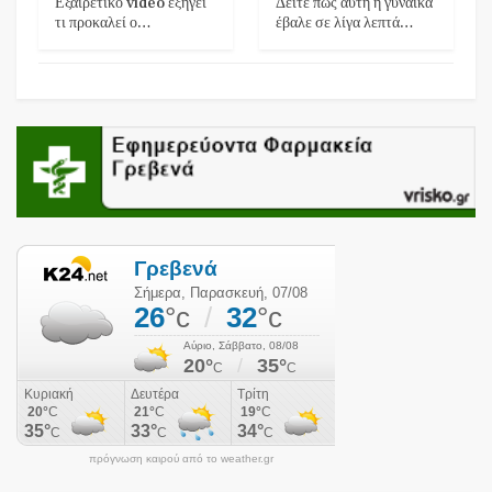
Εξαιρετικό video εξηγεί
Δείτε πως αυτή η γυναίκα
τι προκαλεί ο…
έβαλε σε λίγα λεπτά…
πρόγνωση καιρού από το weather.gr