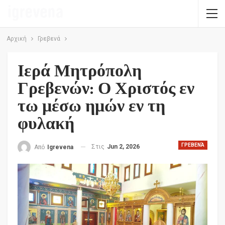
Αρχική
Γρεβενά
Ιερά Μητρόπολη
Γρεβενών: Ο Χριστός εν
τω μέσω ημών εν τη
φυλακή
ΓΡΕΒΕΝΆ
Στις
Jun 2, 2026
Από
Igrevena