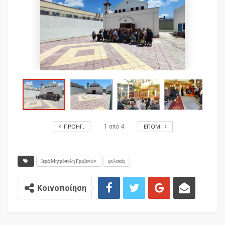
ΠΡΟΗΓ.
ΕΠΌΜ.
1
από
4
Ιερά Μητρόπολη Γρεβενών
φυλακές
Κοινοποίηση