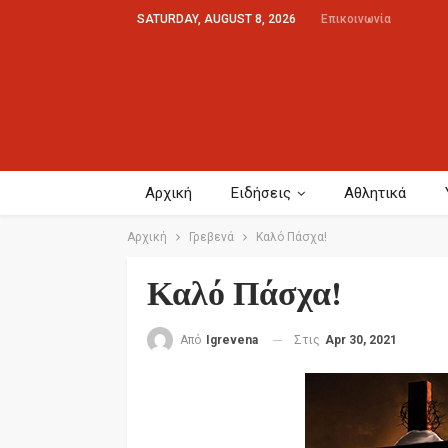
SATURDAY, AUGUST 8, 2026
Επικοινωνία
Αρχική
Ειδήσεις
Αθλητικά
Αρχική
Γρεβενά
Καλό Πάσχα!
Καλό Πάσχα!
Στις
Apr 30, 2021
Από
Igrevena