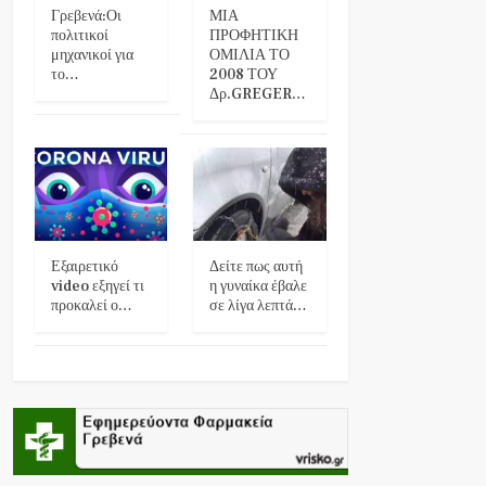
Γρεβενά:Οι
ΜΙΑ
πολιτικοί
ΠΡΟΦΗΤΙΚΗ
μηχανικοί για
ΟΜΙΛΙΑ ΤΟ
το…
2008 ΤΟΥ
Δρ.GREGER…
Εξαιρετικό
Δείτε πως αυτή
video εξηγεί τι
η γυναίκα έβαλε
προκαλεί ο…
σε λίγα λεπτά…