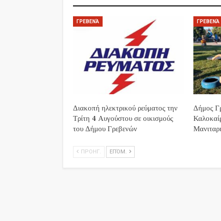
ΓΡΕΒΕΝΆ
ΓΡΕΒΕΝΆ
Διακοπή ηλεκτρικού ρεύματος την
Δήμος Γρ
Τρίτη 4 Αυγούστου σε οικισμούς
Καλοκαί
του Δήμου Γρεβενών
Μανιταρι
ΠΡΟΗΓ.
ΕΠΌΜ.