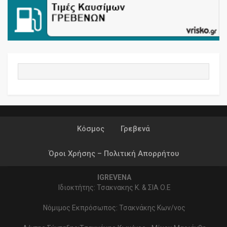
Κόσμος
Γρεβενά
Όροι Χρήσης – Πολιτική Απορρήτου
IGREVENA
Ιδιοκτήτης: Τσακνακης Κ. & ΣΙΑ Ο.Ε
Νόμιμος Εκπρόσωπος: Τσακνάκης Κων/νος