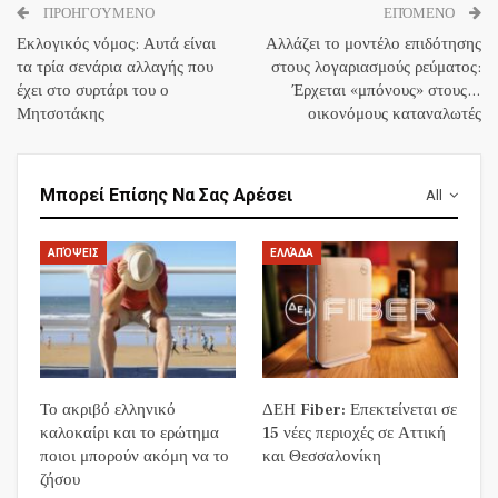
ΠΡΟΗΓΟΎΜΕΝΟ
ΕΠΌΜΕΝΟ
Εκλογικός νόμος: Αυτά είναι
Αλλάζει το μοντέλο επιδότησης
τα τρία σενάρια αλλαγής που
στους λογαριασμούς ρεύματος:
έχει στο συρτάρι του ο
Έρχεται «μπόνους» στους…
Μητσοτάκης
οικονόμους καταναλωτές
Μπορεί Επίσης Να Σας Αρέσει
All
ΑΠΌΨΕΙΣ
ΕΛΛΆΔΑ
Το ακριβό ελληνικό
ΔΕΗ Fiber: Επεκτείνεται σε
καλοκαίρι και το ερώτημα
15 νέες περιοχές σε Αττική
ποιοι μπορούν ακόμη να το
και Θεσσαλονίκη
ζήσου