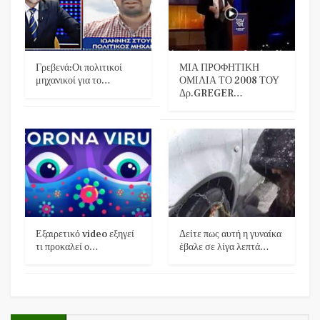
Γρεβενά:Οι πολιτικοί
ΜΙΑ ΠΡΟΦΗΤΙΚΗ
μηχανικοί για το…
ΟΜΙΛΙΑ ΤΟ 2008 ΤΟΥ
Δρ.GREGER…
Εξαιρετικό video εξηγεί
Δείτε πως αυτή η γυναίκα
τι προκαλεί ο…
έβαλε σε λίγα λεπτά…