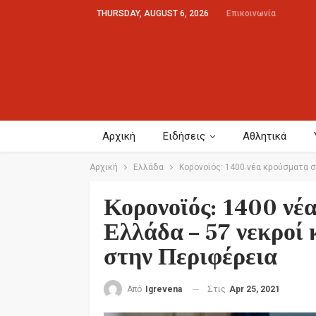
THURSDAY, AUGUST 6, 2026
Επικοινωνία
Αρχική
Ειδήσεις
Αθλητικά
Αρχική
Ελλάδα
Κορονοϊός: 1400 νέα κρούσματα 
Κορονοϊός: 1400 νέ
Ελλάδα – 57 νεκροί
στην Περιφέρεια
Στις
Apr 25, 2021
Από
Igrevena