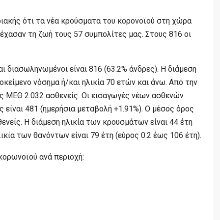
ιακής ότι τα νέα κρούσματα του κορονοϊού στη χώρα
έχασαν τη ζωή τους 57 συμπολίτες μας. Στους 816 οι
 διασωληνωμένοι είναι 816 (63.2% άνδρες). Η διάμεση
υποκείμενο νόσημα ή/και ηλικία 70 ετών και άνω. Από την
ις ΜΕΘ 2.032 ασθενείς. Οι εισαγωγές νέων ασθενών
ς είναι 481 (ημερήσια μεταβολή +1.91%). Ο μέσος όρος
ενείς. Η διάμεση ηλικία των κρουσμάτων είναι 44 έτη
λικία των θανόντων είναι 79 έτη (εύρος 0.2 έως 106 έτη).
κορωνοϊού ανά περιοχή: