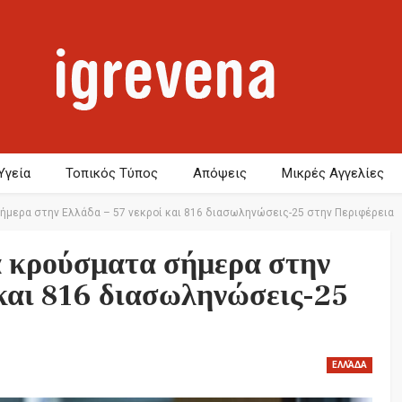
Υγεία
Τοπικός Τύπος
Απόψεις
Μικρές Αγγελίες
σήμερα στην Ελλάδα – 57 νεκροί και 816 διασωληνώσεις-25 στην Περιφέρεια
α κρούσματα σήμερα στην
 και 816 διασωληνώσεις-25
ΕΛΛΆΔΑ