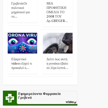
Γρεβενά:Οι
ΜΙΑ
πολιτικοί
ΠΡΟΦΗΤΙΚΗ
μηχανικοί για
ΟΜΙΛΙΑ ΤΟ
το…
2008 ΤΟΥ
Δρ.GREGER…
Εξαιρετικό
Δείτε πως αυτή
video εξηγεί τι
η γυναίκα έβαλε
προκαλεί ο…
σε λίγα λεπτά…