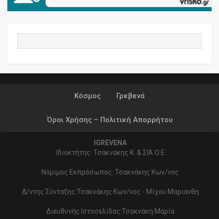
Κόσμος
Γρεβενά
Όροι Χρήσης – Πολιτική Απορρήτου
IGREVENA
Ιδιοκτήτης: Τσακνακης Κ. & ΣΙΑ Ο.Ε
Νόμιμος Εκπρόσωπος: Τσακνάκης Κων/νος
Δ/ντης Σύνταξης:Τσακνάκης Κων/νος - Μίχου Μαριάνθη
Διευθυνής Ιστοσελίδας:Τσακνάκη Μαρία