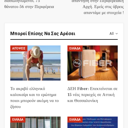
διασωληνωμένοι, 75
απάντηση στην Περιφερειακή
θάνατοι-56 στην Περιφέρεια
Αρχή. Εμείς στις ύβρεις
απαντάμε με στοιχεία !
Μπορεί Επίσης Να Σας Αρέσει
All
ΑΠΌΨΕΙΣ
ΕΛΛΆΔΑ
Το ακριβό ελληνικό
ΔΕΗ Fiber: Επεκτείνεται σε
καλοκαίρι και το ερώτημα
15 νέες περιοχές σε Αττική
ποιοι μπορούν ακόμη να το
και Θεσσαλονίκη
ζήσου
ΕΛΛΆΔΑ
ΕΛΛΆΔΑ