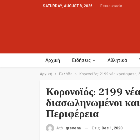
SATURDAY, AUGUST 8, 2026
Επικοινωνία
Αρχική
Ειδήσεις
Αθλητικά
Αρχική
Ελλάδα
Κορονοϊός: 2199 νέα κρούσματα, 
Κορονοϊός: 2199 νέ
διασωληνωμένοι και
Περιφέρεια
Στις
Dec 1, 2020
Από
Igrevena