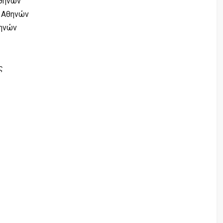
Αθηνών
α Αθηνών
θηνών
ς