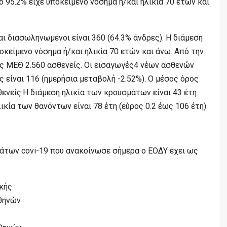
ο 95.2% είχε υποκείμενο νόσημα ή/και ηλικία 70 ετών και
 διασωληνωμένοι είναι 360 (64.3% άνδρες). Η διάμεση
υποκείμενο νόσημα ή/και ηλικία 70 ετών και άνω. Από την
ις ΜΕΘ 2.560 ασθενείς. Οι εισαγωγές4 νέων ασθενών
 είναι 116 (ημερήσια μεταβολή -2.52%). Ο μέσος όρος
ενείς.Η διάμεση ηλικία των κρουσμάτων είναι 43 έτη
λικία των θανόντων είναι 78 έτη (εύρος 0.2 έως 106 έτη).
άτων covi-19 που ανακοίνωσε σήμερα ο ΕΟΔΥ έχει ως
ικής
Αθηνών