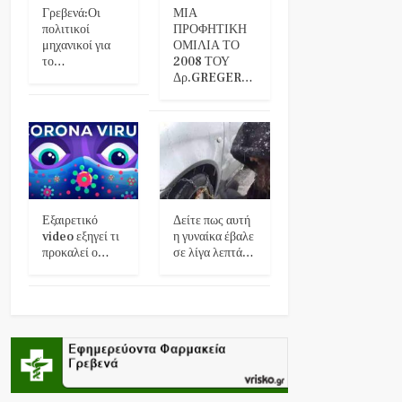
Γρεβενά:Οι
ΜΙΑ
πολιτικοί
ΠΡΟΦΗΤΙΚΗ
μηχανικοί για
ΟΜΙΛΙΑ ΤΟ
το…
2008 ΤΟΥ
Δρ.GREGER…
Εξαιρετικό
Δείτε πως αυτή
video εξηγεί τι
η γυναίκα έβαλε
προκαλεί ο…
σε λίγα λεπτά…