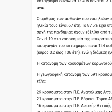
καταγραφεί συνολικά 12.405 θάνατοι. 3 Τ
άνω.
Ο αριθμός των ασθενών που νοσηλεύονται
ηλικία τους είναι 67 έτη. To 87.5% έχει 
αρχή της πανδημίας έχουν εξέλθει από τ
Covid-19 στα νοσοκομεία της επικράτειας
εισαγωγών του επταημέρου είναι 124 ασθ
(εύρος 0.2 έως 106 έτη), ενώ η διάμεση η
Η κατανομή των κρουσμάτων κορωνοϊού
Η γεωγραφική κατανομή των 591 κρουσμ
εξής:
29 κρούσματα στην Π.Ε. Ανατολικής Αττ
21 κρούσματα στην Π.Ε. Βόρειου Τομέα 
16 κρούσματα στην Π.Ε. Δυτικής Αττικής