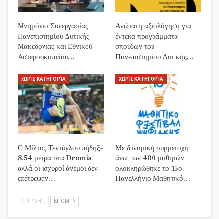
Μνημόνιο Συνεργασίας
Ανώτατη αξιολόγηση για
Πανεπιστημίου Δυτικής
έντεκα προγράμματα
Μακεδονίας και Εθνικού
σπουδών του
Αστεροσκοπείου…
Πανεπιστημίου Δυτικής…
ΧΩΡΊΣ ΚΑΤΗΓΟΡΊΑ
ΧΩΡΊΣ ΚΑΤΗΓΟΡΊΑ
Ο Μίλτος Τεντόγλου πήδηξε
Με δυναμική συμμετοχή
8,54 μέτρα στα Dromia
άνω των 400 μαθητών
αλλά οι ισχυροί άνεμοι δεν
ολοκληρώθηκε το 15ο
επέτρεψαν…
Πανελλήνιο Μαθητικό…
ΠΡΟΗΓ.
ΕΠΌΜ.