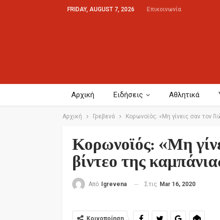
FRIDAY, AUGUST 7, 2026
Επικοινωνία
Αρχική
Ειδήσεις
Αθλητικά
Αρχική
Γρεβενά
Κορωνοϊός: «Μη γίνεις σαν τον Γι
Κορωνοϊός: «Μη γίνε
βίντεο της καμπάνι
Στις
Mar 16, 2020
Από
Igrevena
Κοινοποίηση