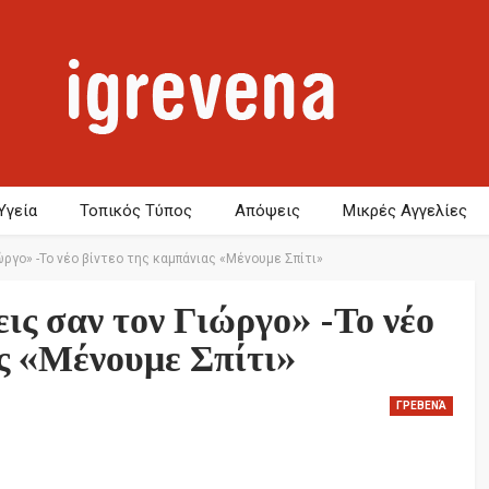
Υγεία
Τοπικός Τύπος
Απόψεις
Μικρές Αγγελίες
ώργο» -Το νέο βίντεο της καμπάνιας «Μένουμε Σπίτι»
ις σαν τον Γιώργο» -Το νέο
ας «Μένουμε Σπίτι»
ΓΡΕΒΕΝΆ