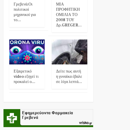
Γρεβενά:Οι
ΜΙΑ
πολιτικοί
ΠΡΟΦΗΤΙΚΗ
μηχανικοί για
ΟΜΙΛΙΑ ΤΟ
το…
2008 ΤΟΥ
Δρ.GREGER…
Εξαιρετικό
Δείτε πως αυτή
video εξηγεί τι
η γυναίκα έβαλε
προκαλεί ο…
σε λίγα λεπτά…