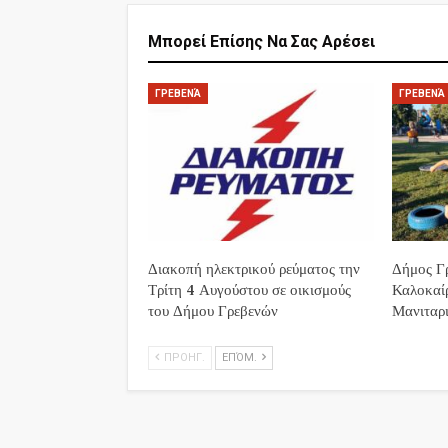
Μπορεί Επίσης Να Σας Αρέσει
ΓΡΕΒΕΝΆ
ΓΡΕΒΕΝΆ
Διακοπή ηλεκτρικού ρεύματος την
Δήμος Γρ
Τρίτη 4 Αυγούστου σε οικισμούς
Καλοκαί
του Δήμου Γρεβενών
Μανιταρι
ΠΡΟΗΓ.
ΕΠΌΜ.