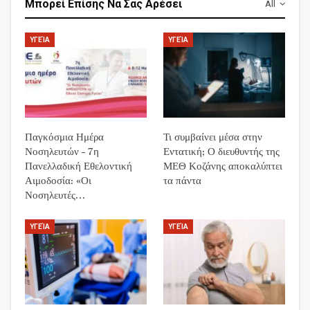
Μπορεί Επίσης Να Σας Αρέσει
All
ΥΓΕΊΑ
ΥΓΕΊΑ
Παγκόσμια Ημέρα
Τι συμβαίνει μέσα στην
Νοσηλευτών – 7η
Εντατική; Ο διευθυντής της
Πανελλαδική Εθελοντική
ΜΕΘ Κοζάνης αποκαλύπτει
Αιμοδοσία: «Οι
τα πάντα
Νοσηλευτές…
ΥΓΕΊΑ
ΥΓΕΊΑ