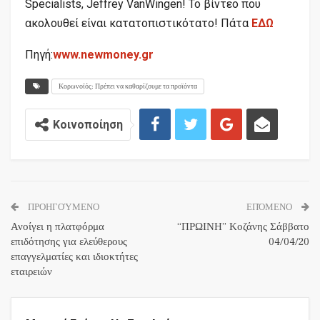
Specialists, Jeffrey VanWingen! Το βίντεο που
ακολουθεί είναι κατατοπιστικότατο! Πάτα
ΕΔΩ
Πηγή:
www.newmoney.gr
Κορωνοϊός: Πρέπει να καθαρίζουμε τα προϊόντα
Κοινοποίηση
ΠΡΟΗΓΟΎΜΕΝΟ
ΕΠΌΜΕΝΟ
Ανοίγει η πλατφόρμα
“ΠΡΩΙΝΗ” Κοζάνης Σάββατο
επιδότησης για ελεύθερους
04/04/20
επαγγελματίες και ιδιοκτήτες
εταιρειών