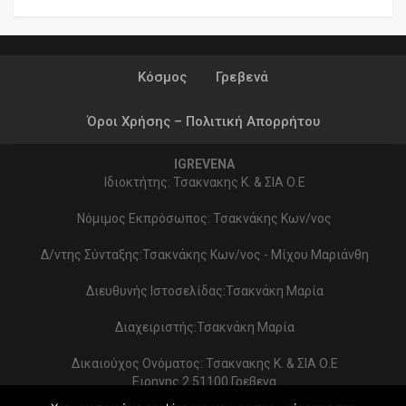
Κόσμος
Γρεβενά
Όροι Χρήσης – Πολιτική Απορρήτου
IGREVENA
Ιδιοκτήτης: Τσακνακης Κ. & ΣΙΑ Ο.Ε
Νόμιμος Εκπρόσωπος: Τσακνάκης Κων/νος
Δ/ντης Σύνταξης:Τσακνάκης Κων/νος - Μίχου Μαριάνθη
Διευθυνής Ιστοσελίδας:Τσακνάκη Μαρία
Διαχειριστής:Τσακνάκη Μαρία
Δικαιούχος Ονόματος: Τσακνακης Κ. & ΣΙΑ Ο.Ε
Ειρηνης 2 51100 Γρεβενα
ΑΦΜ 999154321 - ΔΟΥ ΓΡΕΒΕΝΩΝ