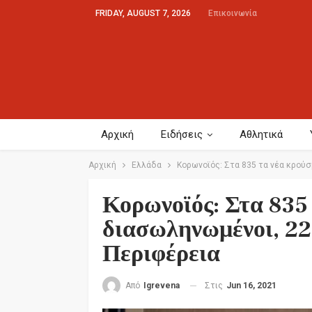
FRIDAY, AUGUST 7, 2026
Επικοινωνία
Αρχική
Ειδήσεις
Αθλητικά
Αρχική
Ελλάδα
Κορωνοϊός: Στα 835 τα νέα κρούσ
Κορωνοϊός: Στα 835 
διασωληνωμένοι, 22
Περιφέρεια
Στις
Jun 16, 2021
Από
Igrevena