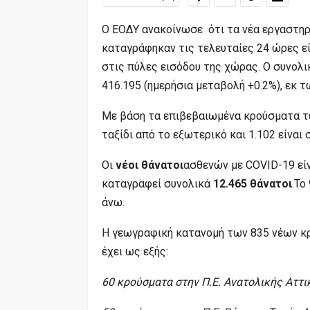
Ο ΕΟΔΥ ανακοίνωσε ότι τα νέα εργαστη
καταγράφηκαν τις τελευταίες 24 ώρες ε
στις πύλες εισόδου της χώρας. Ο συνολ
416.195 (ημερήσια μεταβολή +0.2%), εκ 
Με βάση τα επιβεβαιωμένα κρούσματα τω
ταξίδι από το εξωτερικό και 1.102 είναι
Οι
νέοι θάνατοι
ασθενών με COVID-19 εί
καταγραφεί συνολικά
12.465 θάνατοι
.Το
άνω.
Η γεωγραφική κατανομή των 835 νέων κ
έχει ως εξής:
60 κρούσματα στην Π.Ε. Ανατολικής Αττι