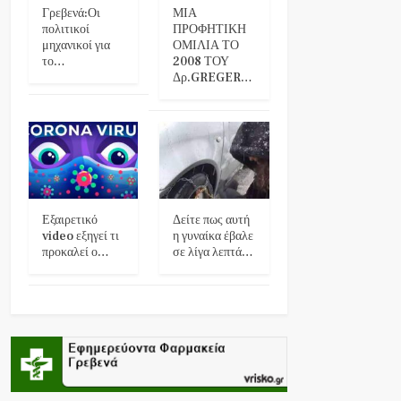
Γρεβενά:Οι
ΜΙΑ
πολιτικοί
ΠΡΟΦΗΤΙΚΗ
μηχανικοί για
ΟΜΙΛΙΑ ΤΟ
το…
2008 ΤΟΥ
Δρ.GREGER…
Εξαιρετικό
Δείτε πως αυτή
video εξηγεί τι
η γυναίκα έβαλε
προκαλεί ο…
σε λίγα λεπτά…