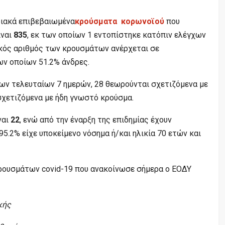
ριακά επιβεβαιωμένα
κρούσματα κορωνοϊού
που
ίναι
835
, εκ των οποίων 1 εντοπίστηκε κατόπιν ελέγχων
ικός αριθμός των κρουσμάτων ανέρχεται σε
των οποίων 51.2% άνδρες.
ν τελευταίων 7 ημερών, 28 θεωρούνται σχετιζόμενα με
 σχετιζόμενα με ήδη γνωστό κρούσμα.
ναι
22
, ενώ από την έναρξη της επιδημίας έχουν
 95.2% είχε υποκείμενο νόσημα ή/και ηλικία 70 ετών και
ρουσμάτων covid-19 που ανακοίνωσε σήμερα ο ΕΟΔΥ
κής