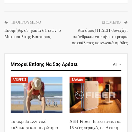
ΠΡΟΗΓΟΎΜΕΝΟ
ΕΠΌΜΕΝΟ
Εκοιμήθη, σε ηλικία 61 ετών, ο
Και όμως! Η ΔΕΗ συνεχίζει
Μητροπολίτης Καστοριάς
απάνθρωπα να κόβει το ρεύμα
σε ευάλωτες κοινωνικά ομάδες
Μπορεί Επίσης Να Σας Αρέσει
All
ΑΠΌΨΕΙΣ
ΕΛΛΆΔΑ
Το ακριβό ελληνικό
ΔΕΗ Fiber: Επεκτείνεται σε
καλοκαίρι και το ερώτημα
15 νέες περιοχές σε Αττική