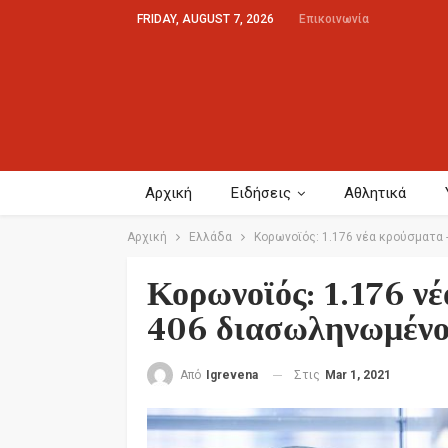
FRIDAY, AUGUST 7, 2026
Επικοινωνία
Αρχική
Ειδήσεις
Αθλητικά
Αρχική
Ελλάδα
Κορωνοϊός: 1.176 νέα κρούσματα 
Κορωνοϊός: 1.176 νέ
406 διασωληνωμένο
Στις
Mar 1, 2021
Από
Igrevena