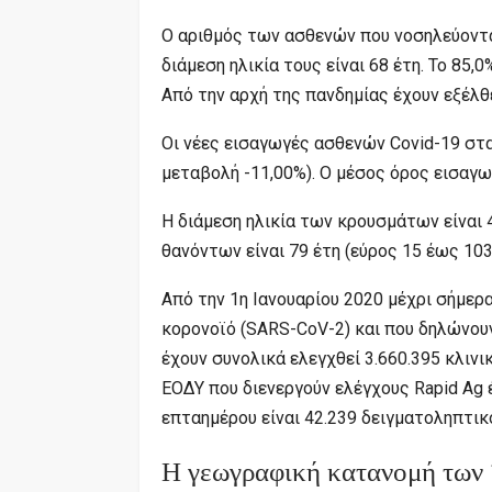
Ο αριθμός των ασθενών που νοσηλεύονται
διάμεση ηλικία τους είναι 68 έτη. To 85,
Από την αρχή της πανδημίας έχουν εξέλθ
Οι νέες εισαγωγές ασθενών Covid-19 στα
μεταβολή -11,00%). Ο μέσος όρος εισαγω
Η διάμεση ηλικία των κρουσμάτων είναι 4
θανόντων είναι 79 έτη (εύρος 15 έως 103
Από την 1η Ιανουαρίου 2020 μέχρι σήμερα
κορονοϊό (SARS-CoV-2) και που δηλώνου
έχουν συνολικά ελεγχθεί 3.660.395 κλιν
ΕΟΔΥ που διενεργούν ελέγχους Rapid Ag 
επταημέρου είναι 42.239 δειγματοληπτικο
Η γεωγραφική κατανομή των 