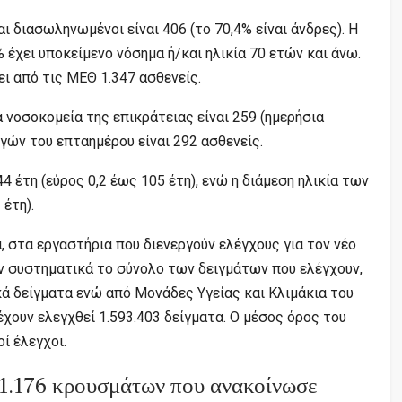
 διασωληνωμένοι είναι 406 (το 70,4% είναι άνδρες). Η
0% έχει υποκείμενο νόσημα ή/και ηλικία 70 ετών και άνω.
ει από τις ΜΕΘ 1.347 ασθενείς.
 νοσοκομεία της επικράτειας είναι 259 (ημερήσια
γών του επταημέρου είναι 292 ασθενείς.
4 έτη (εύρος 0,2 έως 105 έτη), ενώ η διάμεση ηλικία των
 έτη).
, στα εργαστήρια που διενεργούν ελέγχους για τον νέο
ν συστηματικά το σύνολο των δειγμάτων που ελέγχουν,
ικά δείγματα ενώ από Μονάδες Υγείας και Κλιμάκια του
έχουν ελεγχθεί 1.593.403 δείγματα. O μέσος όρος του
ί έλεγχοι.
1.176 κρουσμάτων που ανακοίνωσε