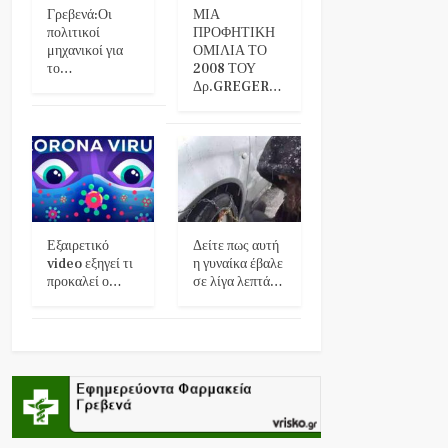
Γρεβενά:Οι
ΜΙΑ
πολιτικοί
ΠΡΟΦΗΤΙΚΗ
μηχανικοί για
ΟΜΙΛΙΑ ΤΟ
το…
2008 ΤΟΥ
Δρ.GREGER…
Εξαιρετικό
Δείτε πως αυτή
video εξηγεί τι
η γυναίκα έβαλε
προκαλεί ο…
σε λίγα λεπτά…