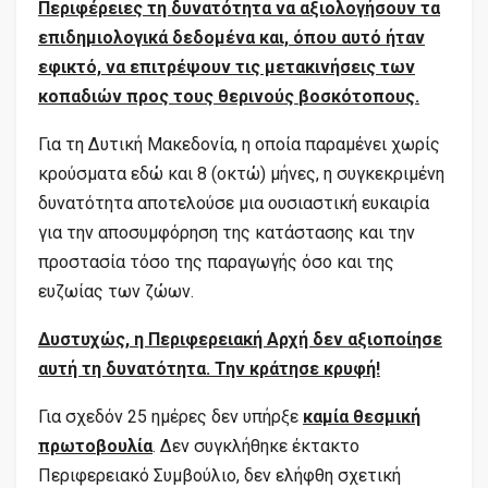
Περιφέρειες τη δυνατότητα να αξιολογήσουν τα
επιδημιολογικά δεδομένα και, όπου αυτό ήταν
εφικτό, να επιτρέψουν τις μετακινήσεις των
κοπαδιών προς τους θερινούς βοσκότοπους.
Για τη Δυτική Μακεδονία, η οποία παραμένει χωρίς
κρούσματα εδώ και 8 (οκτώ) μήνες, η συγκεκριμένη
δυνατότητα αποτελούσε μια ουσιαστική ευκαιρία
για την αποσυμφόρηση της κατάστασης και την
προστασία τόσο της παραγωγής όσο και της
ευζωίας των ζώων.
Δυστυχώς, η Περιφερειακή Αρχή δεν αξιοποίησε
αυτή τη δυνατότητα. Την κράτησε κρυφή!
Για σχεδόν 25 ημέρες δεν υπήρξε
καμία θεσμική
πρωτοβουλία
. Δεν συγκλήθηκε έκτακτο
Περιφερειακό Συμβούλιο, δεν ελήφθη σχετική