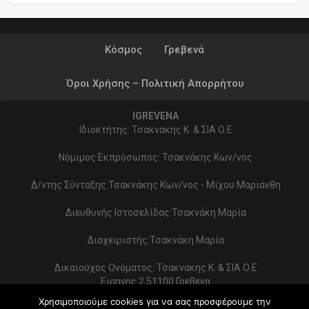
Κόσμος
Γρεβενά
Όροι Χρήσης – Πολιτική Απορρήτου
IGREVENA
Ιδιοκτήτης: Τσακνακης Κ. & ΣΙΑ Ο.Ε
Νόμιμος Εκπρόσωπος: Τσακνάκης Κων/νος
Δ/ντης Σύνταξης:Τσακνάκης Κων/νος - Μίχου Μαριάνθη
Διευθυνής Ιστοσελίδας:Τσακνάκη Μαρία
Διαχειριστής:Τσακνάκη Μαρία
Δικαιούχος Ονόματος: Τσακνακης Κ. & ΣΙΑ Ο.Ε
Ειρηνης 2 51100 Γρεβενα
ΑΦΜ 999154321 - ΔΟΥ ΓΡΕΒΕΝΩΝ
Χρησιμοποιούμε cookies για να σας προσφέρουμε την